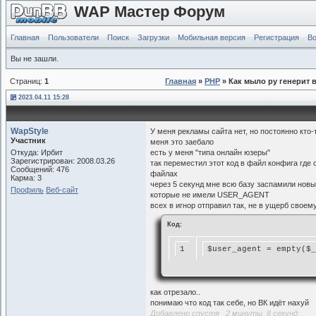
WAP Мастер Форум
Главная
Пользователи
Поиск
Загрузки
Мобильная версия
Регистрация
Во
Вы не зашли.
Страниц:
1
Главная
»
PHP
» Как мыло ру генерит 
2023.04.11 15:28
WapStyle
У меня рекламы сайта нет, но постоянно кто-
Участник
меня это заебало
Откуда: Ирбит
есть у меня "типа онлайн юзеры"
Зарегистрирован: 2008.03.26
так переместил этот код в файл конфига где 
Сообщений: 476
файлах
Карма: 3
через 5 секунд мне всю базу заспамили новы
Профиль
Веб-сайт
которые не имели USER_AGENT
всех в игнор отправил так, не в ущерб своем
Код:
1
$user_agent = empty($_
как отрезало..
понимаю что код так себе, но ВК идёт нахуй
Добавлено спустя 2 минуты 8 секунд: