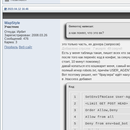
2023.04.12 16:46
WapStyle
Участник
Gemorroj написал:
Откуда: Ирбит
а как понял, что это вк?
Зарегистрирован: 2008.03.26
Сообщений: 476
Карма: 3
это только часть, их дохера (запросов)
Профиль
Веб-сайт
Добавлено спустя 7 минут 49 секунд:
Есть у меня таблица такая, пишет всех кто з
после того как перенёс код в конфиг, за сек
стоит, 10 минут помоему)
давай копаться кто кошмарит меня, самый мощ
полный игнор robots.txt, причём USER_AGEN
Вот поэтому решил, нет "браузера" идёт наху
в .htaccess добавил
Код:
1
SetEnvIfNoCase User-Ag
2
<Limit GET POST HEAD>
3
Order Allow,Deny
4
Allow from all
5
Deny from env=bad_bot