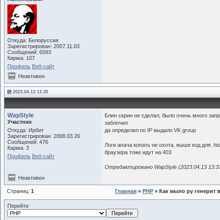
Откуда: Белоруссия
Зарегистрирован: 2007.11.03
Сообщений: 6593
Карма: 107
Профиль
Веб-сайт
Неактивен
2023.04.13 13:35
WapStyle
Блин скрин не сделал, было очень много запрос
Участник
заблочил
Откуда: Ирбит
да определил по IP выдало VK group
Зарегистрирован: 2008.03.26
Сообщений: 476
Логи апача копать не охота, выше код для .h
Карма: 3
браузера тоже идут на 403
Профиль
Веб-сайт
Отредактировано WapStyle (2023.04.13 13:3
Неактивен
Страниц:
1
Главная
»
PHP
» Как мыло ру генерит 
Перейти