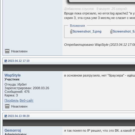
6
</Limit>
Добавлено спустя 9 минут 25 секунд:
Вроде пока отрезало, но error.log apache2 "в 
скрин 3, эта сука уже 3 месяц не слазит с мо
Вложения
Screenshot_3.png
Screenshot_5
Отредактировано WapStyle (2023.04.12 17:0
Неактивен
2023.04.12 17:10
WapStyle
в основном разгрузило, нет "браузера" - идё
Участник
Откуда: Ирбит
Зарегистрирован: 2008.03.26
Сообщений: 476
Карма: 3
Профиль
Веб-сайт
Неактивен
2023.04.13 08:20
Gemorroj
я так понял по IP решил, что это ВК. а какой I
Administrator