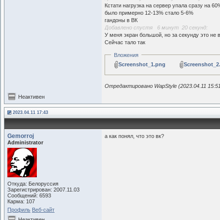
Кстати нагрузка на сервер упала сразу на 60
было примерно 12-13% стало 5-6%
гандоны в ВК
Добавлено спустя 6 минут 20 секунд:
У меня экран большой, но за секунду это не 
Сейчас тало так
Вложения
Screenshot_1.png
Screenshot_2
Отредактировано WapStyle (2023.04.11 15:5
Неактивен
2023.04.11 17:43
Gemorroj
а как понял, что это вк?
Administrator
Откуда: Белоруссия
Зарегистрирован: 2007.11.03
Сообщений: 6593
Карма: 107
Профиль
Веб-сайт
Неактивен