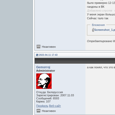
было примерно 12-1
гандоны в ВК
Добавлено спустя 6
У меня экран большой
Сейчас тало так
Вложения
Screenshot_1.
Отредактировано Wap
Неактивен
2023.04.11 17:43
Gemorroj
а как понял, что это 
Administrator
Откуда: Белоруссия
Зарегистрирован: 2007.11.03
Сообщений: 6593
Карма: 107
Профиль
Веб-сайт
Неактивен