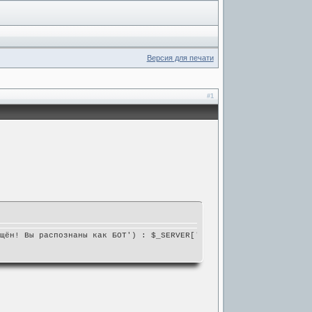
Версия для печати
#1
ещён! Вы распознаны как БОТ') : $_SERVER['HTTP_USER_AGENT'];