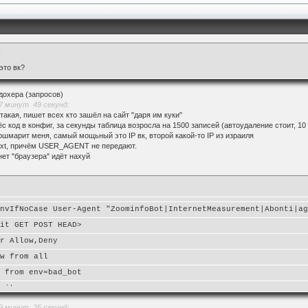
:
 это вк?
 дохера (запросов)
 минут 49 секунд:
такая, пишет всех кто зашёл на сайт "даря им куки"
ёс код в конфиг, за секунды таблица возросла на 1500 записей (автоудаление стоит, 1
кошмарит меня, самый мощьный это IP вк, второй какой-то IP из израиля
.txt, причём USER_AGENT не передают.
нет "браузера" идёт нахуй
EnvIfNoCase User-Agent "ZoominfoBot|InternetMeasurement|Abonti|a
mit GET POST HEAD>
er Allow,Deny
ow from all
y from env=bad_bot
imit>
 минут 25 секунд: