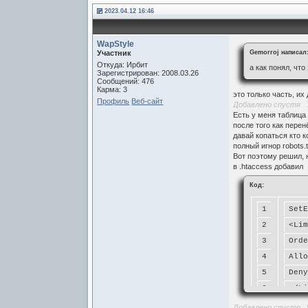
2023.04.12 16:46
WapStyle
Участник
Gemorroj написал
Откуда: Ирбит
а как понял, что
Зарегистрирован: 2008.03.26
Сообщений: 476
Карма: 3
это только часть, их
Профиль
Веб-сайт
Добавлено спустя 7
Есть у меня таблица 
после того как перен
давай копаться кто 
полный игнор robots
Вот поэтому решил, 
в .htaccess добавил
Код:
1
Set
2
<Li
3
Ord
4
All
5
Den
6
</L
Добавлено спустя 9