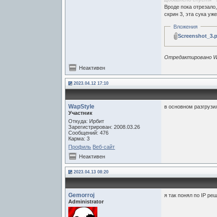
Вроде пока отрезало, 
скрин 3, эта сука уж
Вложения
Screenshot_3.
Отредактировано Wap
Неактивен
2023.04.12 17:10
WapStyle
в основном разгрузил
Участник
Откуда: Ирбит
Зарегистрирован: 2008.03.26
Сообщений: 476
Карма: 3
Профиль
Веб-сайт
Неактивен
2023.04.13 08:20
Gemorroj
я так понял по IP реш
Administrator