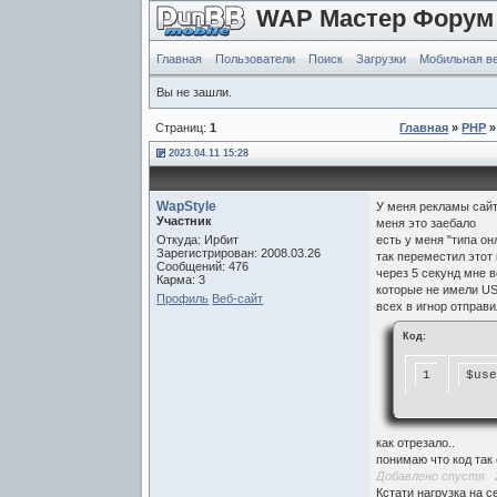
WAP Мастер Форум
Главная
Пользователи
Поиск
Загрузки
Мобильная в
Вы не зашли.
Страниц:
1
Главная
»
PHP
»
2023.04.11 15:28
WapStyle
У меня рекламы сайта
Участник
меня это заебало
Откуда: Ирбит
есть у меня "типа о
Зарегистрирован: 2008.03.26
так переместил этот
Сообщений: 476
через 5 секунд мне 
Карма: 3
которые не имели 
Профиль
Веб-сайт
всех в игнор отправи
Код:
1
$us
как отрезало..
понимаю что код так 
Добавлено спустя 
Кстати нагрузка на 