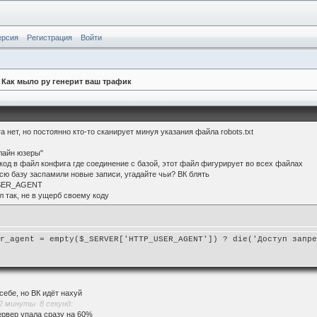
ерсия
Регистрация
Войти
 Как мыло ру генерит ваш трафик
 нет, но постоянно кто-то сканирует минуя указания файла robots.txt
нлайн юзеры"
 код в файл конфига где соединение с базой, этот файл фигурирует во всех файлах
всю базу заспамили новые записи, угадайте чьи? ВК блять
USER_AGENT
л так, не в ущерб своему коду
er_agent = empty($_SERVER['HTTP_USER_AGENT']) ? die('Доступ запр
себе, но ВК идёт нахуй
2 минуты 8 секунд:
сервер упала сразу на 60%