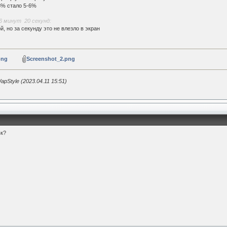
3% стало 5-6%
 минут 20 секунд:
, но за секунду это не влезло в экран
png
Screenshot_2.png
Style (2023.04.11 15:51)
вк?