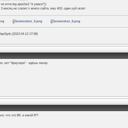
но error.log apache2 "в ужасе"))
е 3 месяц не слазит с моего сайта, ему 403, один хуй лезет
png
Screenshot_5.png
Screenshot_6.png
Style (2023.04.12 17:08)
о, нет "браузера" - идёшь нахер
ил, что это ВК. а какой IP?