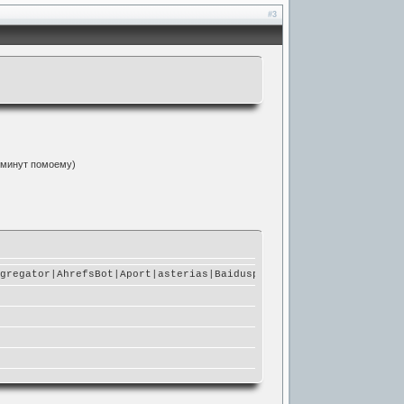
#3
0 минут помоему)
ggregator|AhrefsBot|Aport|asterias|Baiduspider|bingbot|binance|B