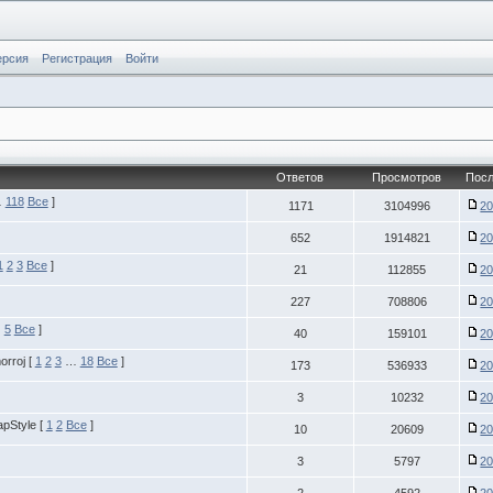
ерсия
Регистрация
Войти
Ответов
Просмотров
Посл
…
118
Все
]
1171
3104996
20
652
1914821
20
1
2
3
Все
]
21
112855
20
227
708806
20
…
5
Все
]
40
159101
20
orroj
[
1
2
3
…
18
Все
]
173
536933
20
3
10232
20
apStyle
[
1
2
Все
]
10
20609
20
3
5797
20