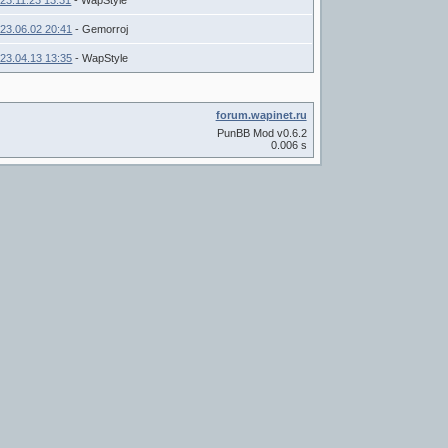
23.11.23 13:31
- WapStyle
23.06.02 20:41
- Gemorroj
23.04.13 13:35
- WapStyle
forum.wapinet.ru
PunBB Mod v0.6.2
0.006 s