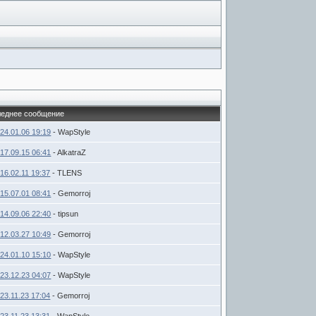
еднее сообщение
24.01.06 19:19
- WapStyle
17.09.15 06:41
- AlkatraZ
16.02.11 19:37
- TLENS
15.07.01 08:41
- Gemorroj
14.09.06 22:40
- tipsun
12.03.27 10:49
- Gemorroj
24.01.10 15:10
- WapStyle
23.12.23 04:07
- WapStyle
23.11.23 17:04
- Gemorroj