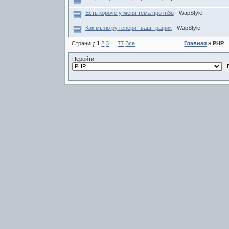
Есть короче у меня тема про m3u
- WapStyle
Как мыло ру генерит ваш трафик
- WapStyle
Страниц:
1
2
3
…
77
Все
Главная
» PHP
Перейти