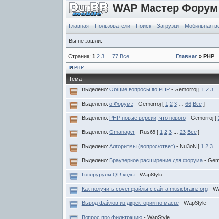
WAP Мастер Форум
Главная
Пользователи
Поиск
Загрузки
Мобильная в
Вы не зашли.
Страниц:
1
2
3
…
77
Все
Главная
» PHP
PHP
Тема
Выделено:
Общие вопросы по PHP
- Gemorroj
[
1
2
3
Выделено:
о Форуме
- Gemorroj
[
1
2
3
…
66
Все
]
Выделено:
PHP новые версии, что нового
- Gemorroj
[
Выделено:
Gmanager
- Rus66
[
1
2
3
…
23
Все
]
Выделено:
Алгоритмы (вопрос/ответ)
- Nu3oN
[
1
2
3
Выделено:
Браузерное расширение для форума
- Gem
Генеруруем QR коды
- WapStyle
Как получить cover файлы с сайта musicbrainz.org
- W
Вывод файлов из директории по маске
- WapStyle
Вопрос про фильтрацию
- WapStyle