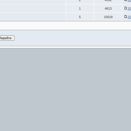
2
4592
20
1
4613
20
5
10018
20