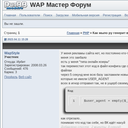
WAP Мастер Форум
Главная
Пользователи
Поиск
Загрузки
Мобильная версия
Регистрация
Во
Вы не зашли.
Страниц:
1
Главная
»
PHP
» Как мыло ру генерит 
2023.04.11 15:28
WapStyle
У меня рекламы сайта нет, но постоянно кто-
Участник
меня это заебало
Откуда: Ирбит
есть у меня "типа онлайн юзеры"
Зарегистрирован: 2008.03.26
так переместил этот код в файл конфига где 
Сообщений: 476
файлах
Карма: 3
через 5 секунд мне всю базу заспамили новы
Профиль
Веб-сайт
которые не имели USER_AGENT
всех в игнор отправил так, не в ущерб своем
Код:
1
$user_agent = empty($_
как отрезало..
понимаю что код так себе, но ВК идёт нахуй
Добавлено спустя 2 минуты 8 секунд: