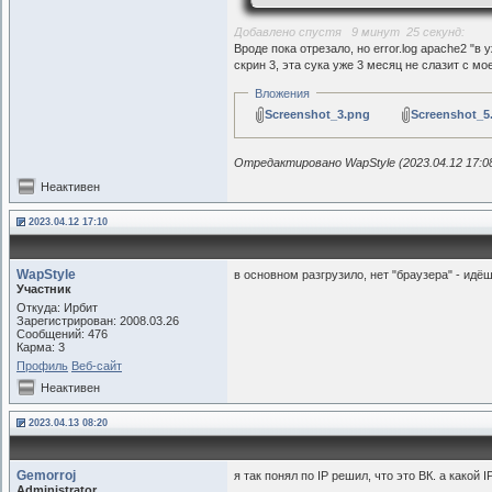
6
</Limit>
Добавлено спустя 9 минут 25 секунд:
Вроде пока отрезало, но error.log apache2 "в 
скрин 3, эта сука уже 3 месяц не слазит с мо
Вложения
Screenshot_3.png
Screenshot_5
Отредактировано WapStyle (2023.04.12 17:0
Неактивен
2023.04.12 17:10
WapStyle
в основном разгрузило, нет "браузера" - идё
Участник
Откуда: Ирбит
Зарегистрирован: 2008.03.26
Сообщений: 476
Карма: 3
Профиль
Веб-сайт
Неактивен
2023.04.13 08:20
Gemorroj
я так понял по IP решил, что это ВК. а какой I
Administrator