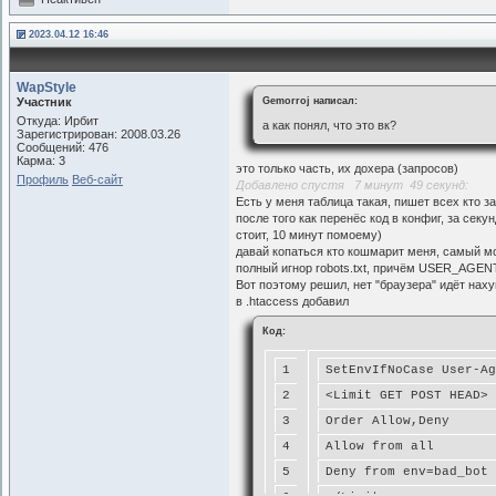
2023.04.12 16:46
WapStyle
Участник
Gemorroj написал:
Откуда: Ирбит
а как понял, что это вк?
Зарегистрирован: 2008.03.26
Сообщений: 476
Карма: 3
это только часть, их дохера (запросов)
Профиль
Веб-сайт
Добавлено спустя 7 минут 49 секунд:
Есть у меня таблица такая, пишет всех кто з
после того как перенёс код в конфиг, за сек
стоит, 10 минут помоему)
давай копаться кто кошмарит меня, самый мощ
полный игнор robots.txt, причём USER_AGEN
Вот поэтому решил, нет "браузера" идёт наху
в .htaccess добавил
Код:
1
SetEnvIfNoCase User-Ag
2
<Limit GET POST HEAD>
3
Order Allow,Deny
4
Allow from all
5
Deny from env=bad_bot