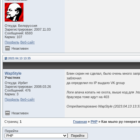
Откуда: Белоруссия
Зарегистрирован: 2007.11.03
Сообщений: 6593
Карма: 107
Профиль
Веб-сайт
Неактивен
2023.04.13 13:35
WapStyle
Блин скрин не сделал, было очень много запрос
Участник
заблочил
Откуда: Ирбит
да определил по IP выдало VK group
Зарегистрирован: 2008.03.26
Сообщений: 476
Логи апача копать не охота, выше код для .h
Карма: 3
браузера тоже идут на 403
Профиль
Веб-сайт
Отредактировано WapStyle (2023.04.13 13:3
Неактивен
Страниц:
1
Главная
»
PHP
» Как мыло ру генерит 
Перейти