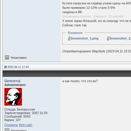
Кстати нагрузка на сервер упала сразу на 60
было примерно 12-13% стало 5-6%
гандоны в ВК
Добавлено спустя 6 минут 20 секунд:
У меня экран большой, но за секунду это не 
Сейчас тало так
Вложения
Screenshot_1.png
Screenshot_2
Отредактировано WapStyle (2023.04.11 15:5
Неактивен
2023.04.11 17:43
Gemorroj
а как понял, что это вк?
Administrator
Откуда: Белоруссия
Зарегистрирован: 2007.11.03
Сообщений: 6593
Карма: 107
Профиль
Веб-сайт
Неактивен