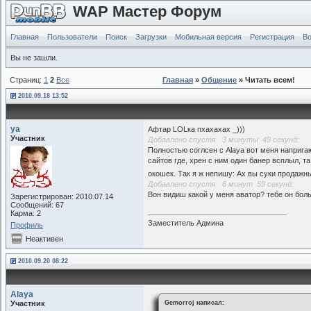
WAP Мастер Форум
Главная
Пользователи
Поиск
Загрузки
Мобильная версия
Регистрация
Во
Вы не зашли.
Страниц:
1
2
Все
Главная
»
Общение
» Читать всем!
2010.09.18 13:52
ya
Афтар LOLка пхахахах _)))
Участник
Добавлено спустя 3 минуты 49 секунд:
Полностью соглсен с Alaya вот меня наприг
сайтов где, хрен с ним один банер всплыл, т
окошек. Так я ж непишу: Ах вы суки продажны
Добавлено спустя 6 минут 59 секунд:
Вон видиш какой у меня аватор? тебе он бол
Зарегистрирован: 2010.07.14
Сообщений: 67
Карма: 2
Заместитель Админа
Профиль
Неактивен
2010.09.20 08:22
Alaya
Участник
Gemorroj написал: