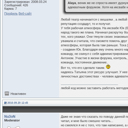
Зарегистрирован: 2008.03.24
Alaya
, веник же не спроста имеет дурну
Сообщений: 426
адекватным форумом. Хотя на иксвабе н
Карма: 7
Профиль
Веб-сайт
Любой театр начинается с вешалки , а любо
репутацию создадут, то и получат.
У тебя рабочая атмосфера. На иксвабе Юк (
народ такого же плана. Начинал раскрутку бо
тех, кого уважал. Они тянули своих знакомых
уважала и считала, что сможете помочь друг 
атмосферы, которая была там раньше. Тоха 
- соадмин Юк. Благодаря ему очень много на
команду, не скинул с себя администрировани
Антоном. Участие в жизни форума, контроль,
команда, постоянное движение..
Вот то, что его сделало таким.
надеюсь Татьяна этот ресурс улучшит. У нее
личностных достоинствах - человек адекват
любой код можно заставить работать методом
Неактивен
2010.09.20 12:45
Nu3oN
Даже не знаю что сказать по поводу данной 
Moderator
читал, и мне было смешно читать...
но смеялся я не с того, что там написанно, а