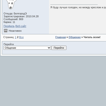
Я буду лучше голоден, но между креслом и ру
Откуда: БелгородЭ
Зарегистрирован: 2010.04.28
Сообщений: 869
Карма: 11
Профиль
Веб-сайт
Неактивен
Страниц:
1
2
Все
Главная
»
Общение
» Читать всем!
Перейти