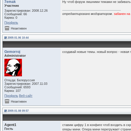
7emak
Ну чтоб форум лишними темами не забивать
Участник
Зарегистрирован: 2008.12.26
отредактировано модэратором.
забанен на
Сообщений: 66
Карма: 0
Профиль
Неактивен
2009.01.06 10:44
Gemorroj
создавай новые темы. новый вопрос - новая 
Administrator
Откуда: Белоруссия
Зарегистрирован: 2007.11.03
Сообщений: 6593
Карма: 107
Профиль
Веб-сайт
Неактивен
2009.01.08 09:57
Agent1
ставим цифру 1 в конфиге чтоб входить в скр
Гость
оперы мини. Опера мини перегружает страни