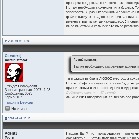
проверял неоднократно и логин тоже. Менед
Но там необходима функция типа буфера. То е
запаковать 30 разных архивов и вложить в ни
файл в папку. Это ладно если текст а если 
именно в той папке где находишься. Я поним
было бы отлично если все это было реализов
2009.01.08 10:09
Gemorroj
Administrator
Agent1 написал:
Так же необходимо сохранение архива и
ты можешь выбрать ЛЮБОЕ место для сохра
На счет буфера подумаю, но если буду это р
Откуда: Белоруссия
приоритетным является создание поддержки 
Зарегистрирован: 2007.11.03
Добавлено спустя 57 секунд:
Сообщений: 6593
Карма: 107
да, и на счет авторизации. хз, всегда все раб
Профиль
Веб-сайт
Неактивен
2009.01.08 10:15
Agent1
Пардон. Да. Фтп от панка отдыхает. Только ч
Гость
уже ответил )). Кстати полезная функция но