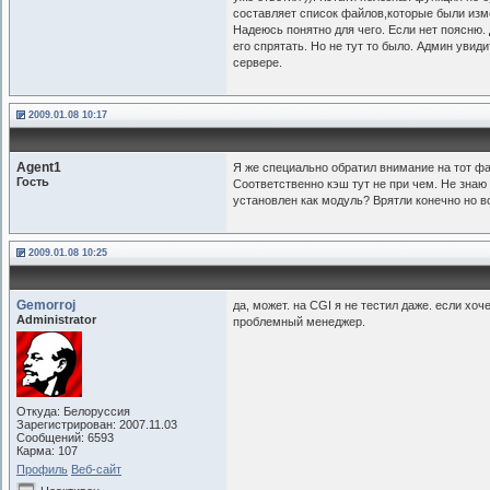
составляет список файлов,которые были изм
Надеюсь понятно для чего. Если нет поясню.
его спрятать. Но не тут то было. Админ уви
сервере.
2009.01.08 10:17
Agent1
Я же специально обратил внимание на тот фа
Гость
Соответственно кэш тут не при чем. Не знаю 
установлен как модуль? Врятли конечно но в
2009.01.08 10:25
Gemorroj
да, может. на CGI я не тестил даже. если хо
Administrator
проблемный менеджер.
Откуда: Белоруссия
Зарегистрирован: 2007.11.03
Сообщений: 6593
Карма: 107
Профиль
Веб-сайт