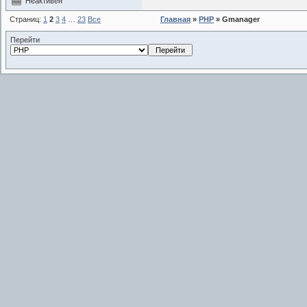
Неактивен
Страниц:
1
2
3
4
…
23
Все
Главная
»
PHP
» Gmanager
Перейти