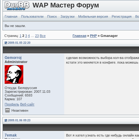
WAP Мастер Форум
Главная
Пользователи
Поиск
Загрузки
Мобильная версия
Регистрация
Во
Вы не зашли.
Страниц:
1
2
3
4
…
23
Все
Главная
»
PHP
» Gmanager
2009.01.05 22:20
Gemorroj
сделаю возможность выбора кол-ва отобража
Administrator
кстати это меняется в конфиге. пока можешь
Откуда: Белоруссия
Зарегистрирован: 2007.11.03
Сообщений: 6593
Карма: 107
Профиль
Веб-сайт
Неактивен
2009.01.06 09:23
7emak
Вот я хател узнать есть где нибудь онлайн 