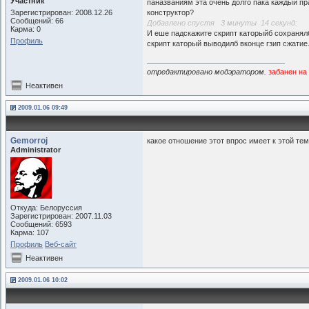
Участник
паназваниям эта очень долго пака каждый п
Зарегистрирован: 2008.12.26
конструктор?
Сообщений: 66
Добавлено спустя 3 минуты 14 секунд:
Карма: 0
И еше падскажите скрипт каторыйб сохранялб
Профиль
скрипт каторый выводилб вконце гзип сжатие.
отредактировано модэратором.
забанен на
Неактивен
2009.01.06 09:49
Gemorroj
какое отношение этот впрос имеет к этой те
Administrator
Откуда: Белоруссия
Зарегистрирован: 2007.11.03
Сообщений: 6593
Карма: 107
Профиль
Веб-сайт
Неактивен
2009.01.06 10:02