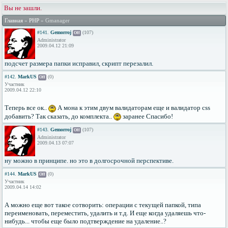
Вы не зашли.
Главная
»
PHP
» Gmanager
#141.
Gemorroj
(107)
Off
Administrator
2009.04.12 21:09
подсчет размера папки исправил, скрипт перезалил.
#142.
MarkUS
(0)
Off
Участник
2009.04.12 22:10
Теперь все ок..
А мона к этим двум валидаторам еще и валидатор css
добавить? Так сказать, до комплекта..
заранее Спасибо!
#143.
Gemorroj
(107)
Off
Administrator
2009.04.13 07:07
ну можно в принципе. но это в долгосрочной перспективе.
#144.
MarkUS
(0)
Off
Участник
2009.04.14 14:02
А можно еще вот такое сотворить: операции с текущей папкой, типа
переименовать, переместить, удалить и т.д. И еще когда удаляешь что-
нибудь... чтобы еще было подтверждение на удаление..?