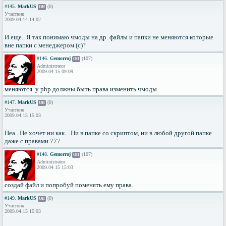
#145.
MarkUS
(0)
Off
Участник
2009.04.14 14:02
И еще.. Я так понимаю чмоды на др. файлы и папки не меняются которые
вне папки с менеджером (c)?
#146.
Gemorroj
(107)
Off
Administrator
2009.04.15 09:09
меняются. у php должны быть права изменить чмоды.
#147.
MarkUS
(0)
Off
Участник
2009.04.15 15:03
Неа.. Не хочет ни как... Ни в папке со скриптом, ни в любой другой папке
даже с правами 777
#148.
Gemorroj
(107)
Off
Administrator
2009.04.15 15:03
создай файл и попробуй поменять ему права.
#149.
MarkUS
(0)
Off
Участник
2009.04.15 15:03