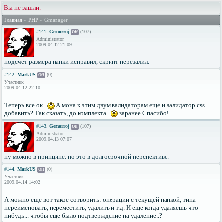
Вы не зашли.
Главная
»
PHP
» Gmanager
#141.
Gemorroj
(107)
Off
Administrator
2009.04.12 21:09
подсчет размера папки исправил, скрипт перезалил.
#142.
MarkUS
(0)
Off
Участник
2009.04.12 22:10
Теперь все ок..
А мона к этим двум валидаторам еще и валидатор css
добавить? Так сказать, до комплекта..
заранее Спасибо!
#143.
Gemorroj
(107)
Off
Administrator
2009.04.13 07:07
ну можно в принципе. но это в долгосрочной перспективе.
#144.
MarkUS
(0)
Off
Участник
2009.04.14 14:02
А можно еще вот такое сотворить: операции с текущей папкой, типа
переименовать, переместить, удалить и т.д. И еще когда удаляешь что-
нибудь... чтобы еще было подтверждение на удаление..?