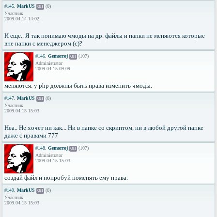
#145.
MarkUS
(0)
Off
Участник
2009.04.14 14:02
И еще.. Я так понимаю чмоды на др. файлы и папки не меняются которые
вне папки с менеджером (c)?
#146.
Gemorroj
(107)
Off
Administrator
2009.04.15 09:09
меняются. у php должны быть права изменить чмоды.
#147.
MarkUS
(0)
Off
Участник
2009.04.15 15:03
Неа.. Не хочет ни как... Ни в папке со скриптом, ни в любой другой папке
даже с правами 777
#148.
Gemorroj
(107)
Off
Administrator
2009.04.15 15:03
создай файл и попробуй поменять ему права.
#149.
MarkUS
(0)
Off
Участник
2009.04.15 15:03