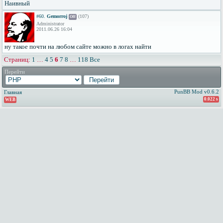
Наивный
#60.
Gemorroj
(107)
Off
Administrator
2011.06.26 16:04
ну такое почти на любом сайте можно в логах найти
Страниц:
1
…
4
5
6
7
8
…
118
Все
Перейти
PunBB Mod v0.6.2
Главная
0.022 s
WEB