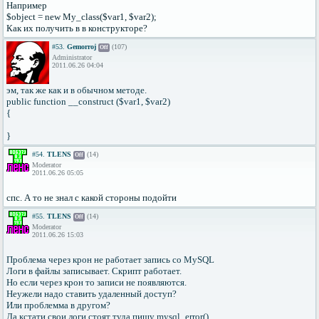
Например
$object = new My_class($var1, $var2);
Как их получить в в конструкторе?
#53.
Gemorroj
(107)
Off
Administrator
2011.06.26 04:04
эм, так же как и в обычном методе.
public function __construct ($var1, $var2)
{
}
#54.
TLENS
(14)
Off
Moderator
2011.06.26 05:05
спс. А то не знал с какой стороны подойти
#55.
TLENS
(14)
Off
Moderator
2011.06.26 15:03
Проблема через крон не работает запись со MySQL
Логи в файлы записывает. Скрипт работает.
Но если через крон то записи не появляются.
Неужели надо ставить удаленный доступ?
Или проблемма в другом?
Да кстати свои логи стоят туда пишу mysql_error()