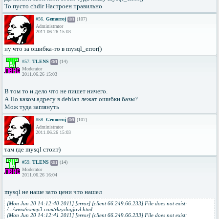
То пусто chdir Настроен правильно
#56.
Gemorroj
(107)
Off
Administrator
2011.06.26 15:03
ну что за ошибка-то в mysql_error()
#57.
TLENS
(14)
Off
Moderator
2011.06.26 15:03
В том то и дело что не пишет ничего.
А По каком адресу в debian лежат ошибки базы?
Мож туда заглянуть
#58.
Gemorroj
(107)
Off
Administrator
2011.06.26 15:03
там где mysql стоит)
#59.
TLENS
(14)
Off
Moderator
2011.06.26 16:04
mysql не наше зато цени что нашел
[Mon Jun 20 14:12:40 2011] [error] [client 66.249.66.233] File does not exist:
/.../www/vsemp3.com/rkzyzlngjovl.html
[Mon Jun 20 14:12:41 2011] [error] [client 66.249.66.233] File does not exist: