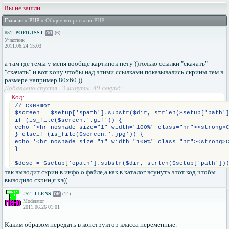
Вы не зашли.
Главная
»
PHP
» Общие вопросы по PHP
#51.
POFIGISST
(6)
Off
Участник
2011.06.24 15:03
а там где темы у меня вообще картинок нету ))только ссылки "скачать"
"скачать" и вот хочу чтобы над этими ссылками показывались скрины тем в
размере например 80х60 ))
Добавлено спустя 3 минуты 49 секунд:
Код:
// Скиншот
$screen = $setup['spath'].substr($dir, strlen($setup['path'
if (is_file($screen.'.gif')) {
echo '<hr noshade size="1" width="100%" class="hr"><strong>
} elseif (is_file($screen.'.jpg')) {
echo '<hr noshade size="1" width="100%" class="hr"><strong>
}
$desc = $setup['opath'].substr($dir, strlen($setup['path'])
так выводит скрин в инфо о файле,а как в каталог всунуть этот код чтобы
выводило скрин,я хз((
#52.
TLENS
(14)
Off
Moderator
2011.06.26 01:01
Каким образом передать в конструктор класса переменные.