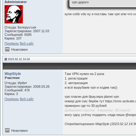
Administrator
vpn дорого
купи себе vds-ку и поставь там vpn или что 
Откуда: Белоруссия
Зарегистрирован: 2007.11.03
Сообщений: 6585
Карма: 107
Профиль
Веб-сайт
Неактивен
2023.02.12 14:34
WapStyle
Там VPN нужен на 2 раза
Участник
1. регистрация
Откуда: Ирбит
2. авторизация
Зарегистрирован: 2008.03.26
и всё вырубаем vpn и ходим так))
Сообщений: 476
Карма: 3
vpn плагин для браузера planet vpn
Профиль
Веб-сайт
номер для смс берём тут https://sms-activate.
примерно где-то 30 рублей
Добавлено спустя 4 минуты 35 секунд:
могу одну уxётку подарить сюда пиши @waps
Отредактировано WapStyle (2023.02.12 14:3
Неактивен