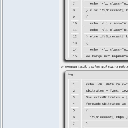
7
  echo '<li class="ui
8
} else if($icecast['k
9
{
10
  echo '<li class="ui
11
  echo '<li class="ui
12
} else if($icecast['k
13
{
14
  echo '<li class="ui
15
## Когда нет варианто
16
} else
он смотрит такой, а хуйня твой код, на тебе 
17
{
Код:
18
  style('message', 'Н
19
}
1
echo '<ul data-role="
2
$bitrates = [256, 192
3
$selectedBitrates = [
4
foreach($bitrates as 
5
{
6
  if($icecast['kbps']
7
}