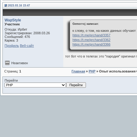
2023.03.16 15:47
WapStyle
Участник
Gemorroj написал:
Откуда: Ирбит
к слову, о том, на каких данных обучают 
Зарегистрирован: 2008.03.26
https://t.me/prchand/3357
Сообщений: 476
https://t.me/prchand/3362
Карма: 3
https://t.me/prchand/3366
Профиль
Веб-сайт
тот бот что в телегах это "пародия" оригинал 
Неактивен
Страниц:
1
Главная
»
PHP
» Опыт использования 
Перейти