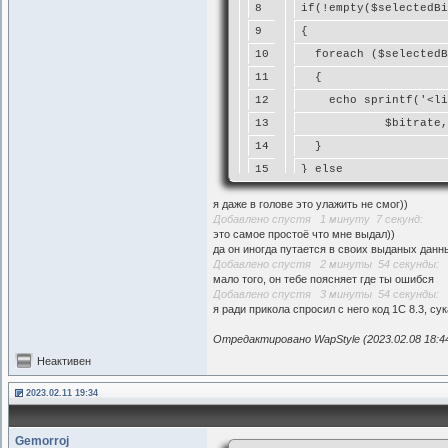
8
if(!empty($selectedBi
9
{
10
  foreach ($selectedB
11
  {
12
    echo sprintf('<li
13
            $bitrate,
14
  }
15
} else
16
{
я даже в голове это улажить не смог))
17
  echo style('message
Добавлено спустя 1 минуту 7 секунд:
это самое простоё что мне выдал))
18
}
да он иногда путается в своих выданых данн
19
echo '</ul>';
Добавлено спустя 2 минуты 54 секунды:
мало того, он тебе поясняет где ты ошибся
Добавлено спустя 3 минуты 54 секунды:
я ради прикола спросил с него код 1С 8.3, су
Отредактировано WapStyle (2023.02.08 18:4
Неактивен
2023.02.11 19:34
Gemorroj