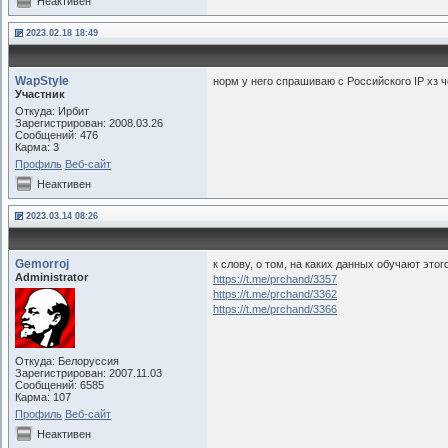
Неактивен
2023.02.18 18:49
WapStyle
норм у него спрашиваю с Российского IP хз ч
Участник
Откуда: Ирбит
Зарегистрирован: 2008.03.26
Сообщений: 476
Карма: 3
Профиль
Веб-сайт
Неактивен
2023.03.14 08:26
Gemorroj
к слову, о том, на каких данных обучают этого
Administrator
https://t.me/prchand/3357
https://t.me/prchand/3362
https://t.me/prchand/3366
Откуда: Белоруссия
Зарегистрирован: 2007.11.03
Сообщений: 6585
Карма: 107
Профиль
Веб-сайт
Неактивен