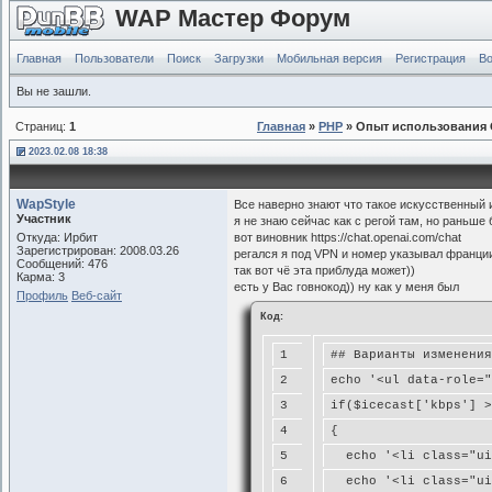
WAP Мастер Форум
Главная
Пользователи
Поиск
Загрузки
Мобильная версия
Регистрация
Во
Вы не зашли.
Страниц:
1
Главная
»
PHP
» Опыт использования 
2023.02.08 18:38
WapStyle
Все наверно знают что такое искусственный 
Участник
я не знаю сейчас как с регой там, но раньше
Откуда: Ирбит
вот виновник https://chat.openai.com/chat
Зарегистрирован: 2008.03.26
регался я под VPN и номер указывал франци
Сообщений: 476
так вот чё эта приблуда может))
Карма: 3
есть у Вас говнокод)) ну как у меня был
Профиль
Веб-сайт
Код:
1
## Варианты изменения
2
echo '<ul data-role="
3
if($icecast['kbps'] >
4
{
5
  echo '<li class="ui
6
  echo '<li class="ui