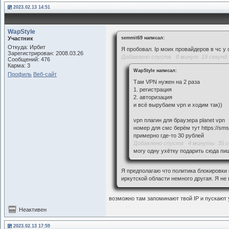
2023.02.13 14:51
WapStyle
Участник
semmit69 написал:
Откуда: Ирбит
Я пробовал. Ip моих провайдеров в чс у 
Зарегистрирован: 2008.03.26
Добавлено спустя 8 минут 19 секунд:
Сообщений: 476
Карма: 3
WapStyle написал:
Профиль
Веб-сайт
Там VPN нужен на 2 раза
1. регистрация
2. авторизация
и всё вырубаем vpn и ходим так))
vpn плагин для браузера planet vpn
номер для смс берём тут https://sms-
примерно где-то 30 рублей
Добавлено спустя 4 минуты 35 с
могу одну уxётку подарить сюда пи
Я предполагаю что политика блокировки 
иркутской области немного другая. Я н
возможно там запоминают твой IP и пускают у
Неактивен
2023.02.13 17:59