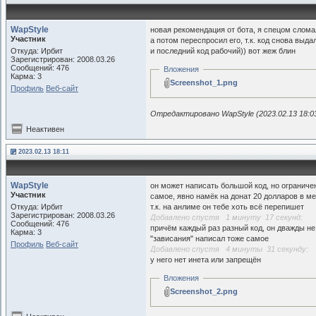
WapStyle
новая рекомендация от бота, я спецом слома
Участник
а потом переспросил его, т.к. код снова выд
Откуда: Ирбит
и последний код рабочий)) вот жеж блин
Зарегистрирован: 2008.03.26
Сообщений: 476
Вложения
Карма: 3
Screenshot_1.png
Профиль
Веб-сайт
Отредактировано WapStyle (2023.02.13 18:0
Неактивен
2023.02.13 18:11
WapStyle
он может написать большой код, но ограниче
Участник
самое, явно намёк на донат 20 долларов в м
Откуда: Ирбит
т.к. на анлиме он тебе хоть всё перепишет
Зарегистрирован: 2008.03.26
Добавлено спустя 1 минуту 17 секунд:
Сообщений: 476
причём каждый раз разный код, он дважды не
Карма: 3
"зависания" написал тоже самое
Профиль
Веб-сайт
Добавлено спустя 4 минуты 31 секунду:
у него нет инета или запрещён
Вложения
Screenshot_2.png