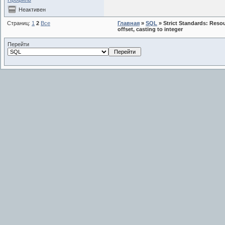
Неактивен
Страниц:
1
2
Все
Главная
»
SQL
» Strict Standards: Reso
offset, casting to integer
Перейти