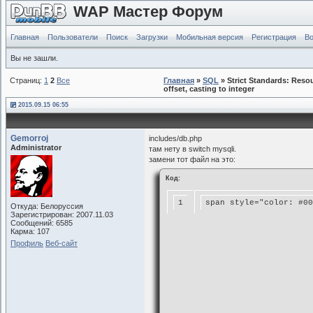
WAP Мастер Форум
Главная
Пользователи
Поиск
Загрузки
Мобильная версия
Регистрация
Во
Вы не зашли.
Страниц:
1
2
Все
Главная
»
SQL
» Strict Standards: Reso
offset, casting to integer
2015.09.15 06:55
Gemorroj
includes/db.php
Administrator
там нету в switch mysqli.
замени тот файл на это:
Код:
1
span style="color: #00
Откуда: Белоруссия
Зарегистрирован: 2007.11.03
Сообщений: 6585
Карма: 107
Профиль
Веб-сайт