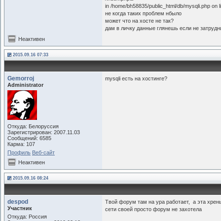
in /home/bh58835/public_html/db/mysqli.php on l
не когда таких проблем нбыло
может что на хосте не так?
дам в личку данные глянешь если не затрудн
Неактивен
2015.09.16 07:33
Gemorroj
mysqli есть на хостинге?
Administrator
Откуда: Белоруссия
Зарегистрирован: 2007.11.03
Сообщений: 6585
Карма: 107
Профиль
Веб-сайт
Неактивен
2015.09.16 08:24
despod
Твой форум там на ура работает, а эта хрень
Участник
сети своей просто форум не захотела
Откуда: Россия