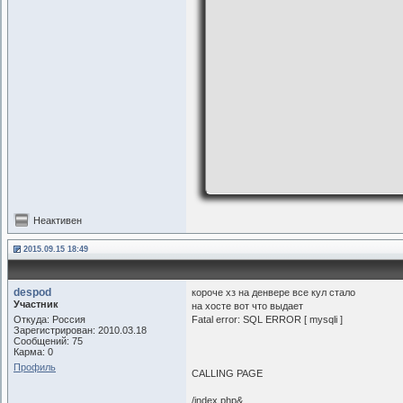
Неактивен
2015.09.15 18:49
despod
короче хз на денвере все кул стало
Участник
на хосте вот что выдает
Откуда: Россия
Fatal error: SQL ERROR [ mysqli ]
Зарегистрирован: 2010.03.18
Сообщений: 75
Карма: 0
Профиль
CALLING PAGE
/index.php&