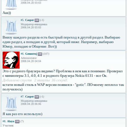
2008.04.28 03:03
Aaa))
#5.
Casper
(-1)
Off
Модератор-невидимка
2008.04.28 03:03
Внизу каждого раздела есть быстрый переход в другой раздел. Выбираю
один раздел, а попадаю в другой, который ниже. Например, выбираю
Юмор, попадаю в Общение. Вот))
#6.
Gemorroj
(107)
Off
Administrator
2008.04.28 04:04
Это с родного браузера видимо? Проблема в нем как я понимаю. Проверил
с миниоперы 3.1, 4.0, 4.1 и родного браузера Nokia 6131 - все Ок.
Добавлено спустя 2 минуты 36 секунд:
кстати новый стиль в WAP версии появился - "gotic". ПО-моему неплохо так
получилось)
#7.
Casper
(-1)
Off
Модератор-невидимка
2008.04.28 06:06
Я как раз его использую)
#8.
Alaya
(7)
Off
Участник