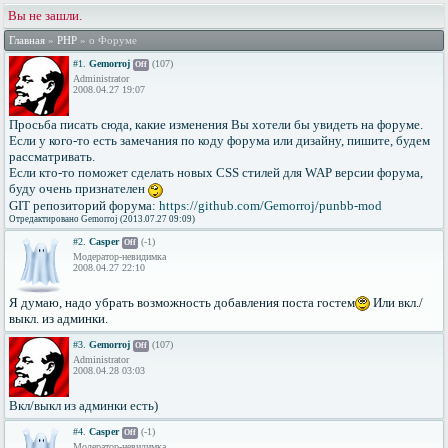
Вы не зашли.
Главная
»
PHP
» о Форуме
#1.
Gemorroj
(107)
Off
Administrator
2008.04.27 19:07
Просьба писать сюда, какие изменения Вы хотели бы увидеть на форуме.
Если у кого-то есть замечания по коду форума или дизайну, пишите, будем
рассматривать.
Если кто-то поможет сделать новых CSS стилей для WAP версии форума,
буду очень признателен
GIT репозиторий форума:
https://github.com/Gemorroj/punbb-mod
Отредактировано Gemorroj (2013.07.27 09:09)
#2.
Casper
(-1)
Off
Модератор-невидимка
2008.04.27 22:10
Я думаю, надо убрать возможность добавления поста гостем
Или вкл./
выкл. из админки.
#3.
Gemorroj
(107)
Off
Administrator
2008.04.28 03:03
Вкл/выкл из админки есть)
#4.
Casper
(-1)
Off
Модератор-невидимка