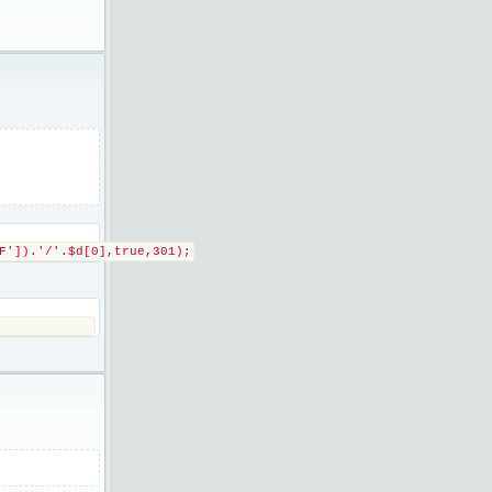
F']).'/'.$d[0],true,301);