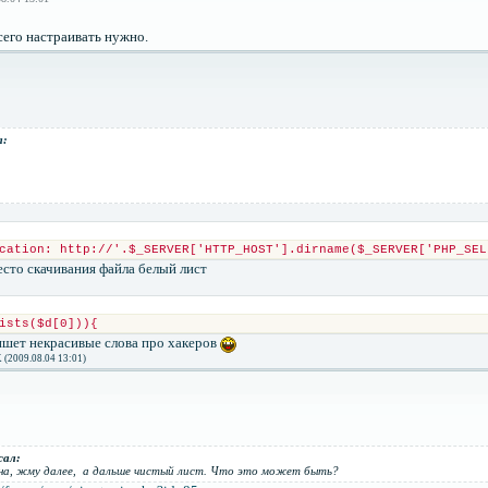
всего настраивать нужно.
л:
cation: http://'.$_SERVER['HTTP_HOST'].dirname($_SERVER['PHP_SEL
есто скачивания файла белый лист
ists($d[0])){
ишет некрасивые слова про хакеров
(2009.08.04 13:01)
сал:
на, жму далее, а дальше чистый лист. Что это может быть?