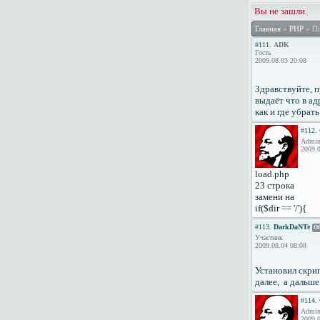
Вы не зашли.
Главная
»
PHP
» По
#111.
ADK
Гость
2009.08.03 20:08
Здравствуйте, п
выдаёт что в ад
как и где убрат
#112.
Admini
2009.0
load.php
23 строка
замени на
if($dir == '/'){
#113.
DarkDaNTe
Of
Участник
2009.08.04 08:08
Установил скрип
далее, а дальше
#114.
Admini
2009.0