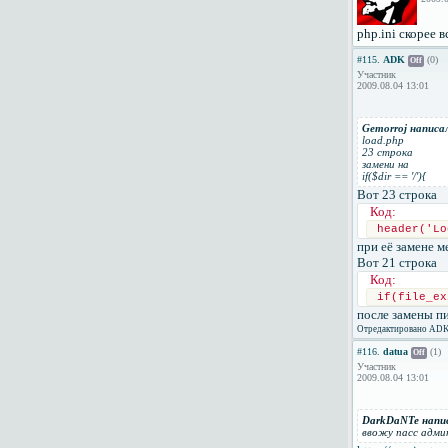
php.ini скорее 
#115.
ADK
(0)
Off
Участник
2009.08.04 13:01
Gemorroj написа
load.php
23 строка
замени на
if($dir == '/'){
Вот 23 строка
Код:
header('Lo
при её замене м
Вот 21 строка
Код:
if(file_ex
после замены п
Отредактировано ADK 
#116.
datua
(1)
Off
Участник
2009.08.04 13:01
DarkDaNTe напи
ввожу пасс адми