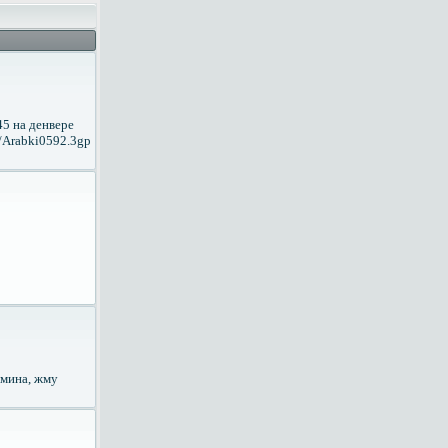
45 на денвере
i/Arabki0592.3gp
дмина, жму