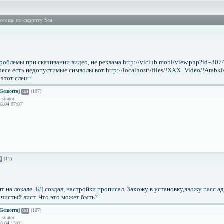
мощь по скрипту Sea
роблемы при скачивании видео, не реклама http://viclub.mobi/view.php?id=307
ресе есть недопустимые символы вот http://localhost\/files/!XXX_Video/!Arabk
ь этот слеш?
Gemorroj
(107)
Off
strator
8.04 07:07
(11)
f
т на локале. БД создал, настройки прописал. Захожу в установку,ввожу пасс а
 чистый лист. Что это может быть?
Gemorroj
(107)
Off
strator
8.04 13:01