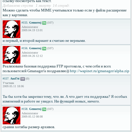
ссылку-посмотреть как текст.
Добавлено спустя 1 минуту 14 секунд:
Можно сделать чтобы MIME учитывался только если у файла расширение
как у картинки.
#155.
Gemorroj
(107)
On
Administrator
2009.04.19 13:01
и первый, и второй вариант я считаю не верными.
#156.
Gemorroj
(107)
On
Administrator
2009.04.26 12:12
Реализована базовая поддержка FTP протокола, с чем себя и всех
пользователей Gmanager'а поздравляю))
http://wapinet.ru/gmanager/alpha.zip
#157.
And7ei
(0)
Off
Участник
2009.05.11 18:06
Ты бы хотя бы закрепил тему, что ли. А что дает эта поддержка? Я особых
изменений в работе не увидел. Ни функций новых, ничего.
#158.
Gemorroj
(107)
On
Administrator
2009.05.12 08:08
сравни хотябы размер архивов.