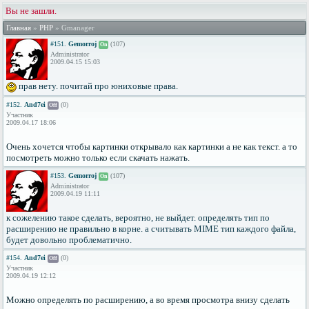
Вы не зашли.
Главная
»
PHP
» Gmanager
#151.
Gemorroj
(107)
On
Administrator
2009.04.15 15:03
прав нету. почитай про юниховые права.
#152.
And7ei
(0)
Off
Участник
2009.04.17 18:06
Очень хочется чтобы картинки открывало как картинки а не как текст. а то
посмотреть можно только если скачать нажать.
#153.
Gemorroj
(107)
On
Administrator
2009.04.19 11:11
к сожелению такое сделать, вероятно, не выйдет. определять тип по
расширению не правильно в корне. а считывать MIME тип каждого файла,
будет довольно проблематично.
#154.
And7ei
(0)
Off
Участник
2009.04.19 12:12
Можно определять по расширению, а во время просмотра внизу сделать