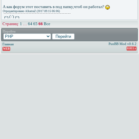
А как форум этот поставить в под папку,чтоб он работал?
Отредактировано AlkatraZ (2017.09.15 06:06)
╭∩╮ (`-`) ╭∩╮
Страниц:
1
…
64
65
66
Все
Перейти
PunBB Mod v0.6.2
Главная
0.011 s
WEB