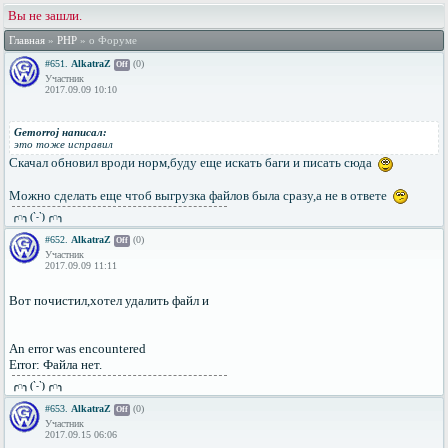
Вы не зашли.
Главная
»
PHP
» о Форуме
#651.
AlkatraZ
(0)
Off
Участник
2017.09.09 10:10
Gemorroj написал:
это тоже исправил
Скачал обновил вроди норм,буду еще искать баги и писать сюда
Можно сделать еще чтоб выгрузка файлов была сразу,а не в ответе
╭∩╮ (`-`) ╭∩╮
#652.
AlkatraZ
(0)
Off
Участник
2017.09.09 11:11
Вот почистил,хотел удалить файл и
An error was encountered
Error: Файла нет.
╭∩╮ (`-`) ╭∩╮
#653.
AlkatraZ
(0)
Off
Участник
2017.09.15 06:06