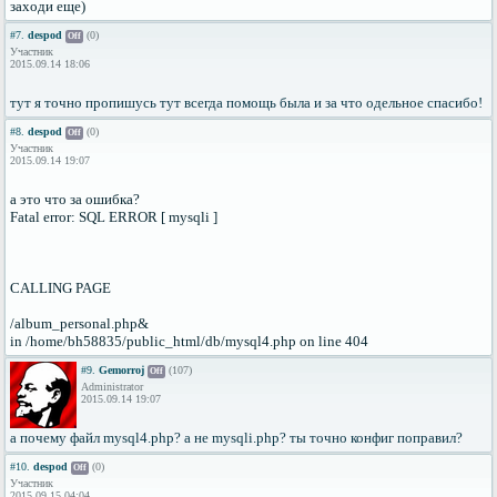
заходи еще)
#7.
despod
(0)
Off
Участник
2015.09.14 18:06
тут я точно пропишусь тут всегда помощь была и за что одельное спасибо!
#8.
despod
(0)
Off
Участник
2015.09.14 19:07
а это что за ошибка?
Fatal error: SQL ERROR [ mysqli ]
CALLING PAGE
/album_personal.php&
in /home/bh58835/public_html/db/mysql4.php on line 404
#9.
Gemorroj
(107)
Off
Administrator
2015.09.14 19:07
а почему файл mysql4.php? а не mysqli.php? ты точно конфиг поправил?
#10.
despod
(0)
Off
Участник
2015.09.15 04:04