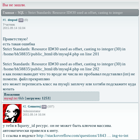
Вы не зашли.
Главная
»
SQL
» Strict Standards: Resource ID#30 used as offset, casting to integer
#1.
despod
(0)
Off
Участник
2015.09.14 16:04
Приветствую!
есть такая ошибка
Strict Standards: Resource ID#30 used as offset, casting to integer (30) in
/home/bh58835/public_html/db/mysql4.php on line 201
Strict Standards: Resource ID#30 used as offset, casting to integer (30) in
/home/bh58835/public_html/db/mysql4.php on line 202
я как понял выводит что то вроде не числа но пробывал подставлял (int) не
помогло. файл прекрипляю
кто может переписать класс на mysqli заплочу или хотяби подскажите куда
копать
Вложения
mysql.txt
6kb [
загрузок: 1253
]
#2.
Gemorroj
(107)
Off
Administrator
2015.09.14 16:04
у тебя в $query_id ресурс. он не может быть ключом массива.
автоматически привелся к инту.
1 ссылка в яндексе
http://stackoverflow.com/questions/1843 … ing-to-int