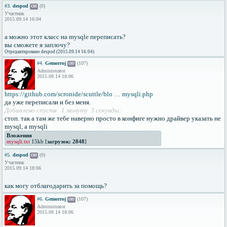
#3.
despod
(0)
Off
Участник
2015.09.14 16:04
а можно этот класc на mysqle переписать?
вы сможете я заплочу?
Отредактировано despod (2015.09.14 16:04)
#4.
Gemorroj
(107)
Off
Administrator
2015.09.14 18:06
https://github.com/scronide/scuttle/blo … mysqli.php
да уже переписали и без меня.
Добавлено спустя 1 минуту 3 секунды:
стоп. так а там же тебе наверно просто в конфиге нужно драйвер указать не
mysql, а mysqli
Вложения
mysqli.txt
15kb [
загрузок: 2848
]
#5.
despod
(0)
Off
Участник
2015.09.14 18:06
как могу отблагодарить за помощь?
#6.
Gemorroj
(107)
Off
Administrator
2015.09.14 18:06