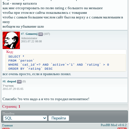
$cat - номер каталога
как мне отсортировать по полю rating с большего на меньшее
чтобы при этом все сайты показывались с товарами
чтобы с самым большим числом сайт был на верху а с самым маленьким в
низу
вобщем на убывание шло
#7.
Gemorroj
(107)
Off
Administrator
2015.07.22 08:08
Код:
SELECT *
FROM `person`
WHERE `cat_id`=? AND `active`='1' AND `rating` > 0
ORDER BY `rating` DESC
все очень просто, если я правильно понял.
#8.
despod
(0)
Off
Участник
2015.07.29 05:05
Спасибо !то что надо а я что то городил непонятное!
Страниц:
1
Перейти
PunBB Mod v0.6.2
Главная