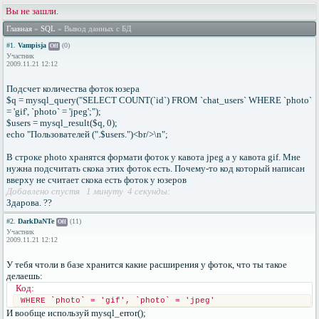
Вы не зашли.
Главная
»
SQL
» Вывод данных с БД
#1.
Vampisja
(0)
Off
Участник
2009.11.21 12:12
Подсчет количества фоток юзера
$q = mysql_query("SELECT COUNT(`id`) FROM `chat_users` WHERE `photo`
= 'gif', `photo` = 'jpeg';");
$users = mysql_result($q, 0);
echo "Пользователей (".$users.")<br/>\n";
В строке photo хранятся формати фоток у кавота jpeg а у кавота gif. Мне
нужна подсчитать скока этих фоток есть. Почему-то код который написан
вверху не считает скока есть фоток у юзеров
Добавлено спустя 1 минуту 4 секунды:
Здарова. ??
#2.
DarkDaNTe
(11)
Off
Участник
2009.11.21 12:12
У тебя чтоли в базе хранится какие расширения у фоток, что ты такое
делаешь:
Код:
WHERE `photo` = 'gif', `photo` = 'jpeg'
И вообще используй mysql_error();