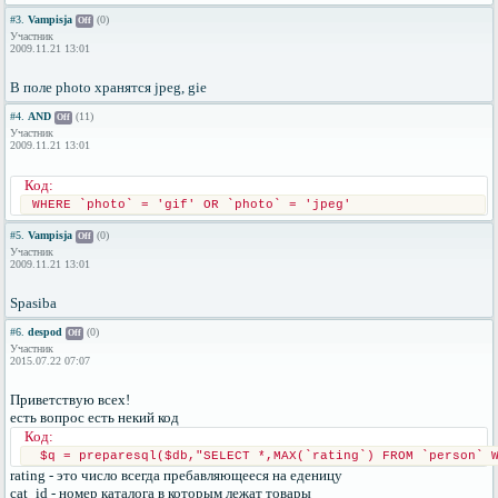
#3.
Vampisja
(0)
Off
Участник
2009.11.21 13:01
В поле photo хранятся jpeg, gie
#4.
AND
(11)
Off
Участник
2009.11.21 13:01
Код:
WHERE `photo` = 'gif' OR `photo` = 'jpeg'
#5.
Vampisja
(0)
Off
Участник
2009.11.21 13:01
Spasiba
#6.
despod
(0)
Off
Участник
2015.07.22 07:07
Приветствую всех!
есть вопрос есть некий код
Код:
 $q = preparesql($db,"SELECT *,MAX(`rating`) FROM `person` 
rating - это число всегда пребавляющееся на еденицу
cat_id - номер каталога в которым лежат товары