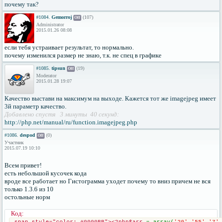
почему так?
#1084.
Gemorroj
(107)
Off
Administrator
2015.01.26 08:08
если тебя устраивает результат, то нормально.
почему изменился размер не знаю, т.к. не спец в графике
#1085.
tipsun
(19)
Off
Moderator
2015.01.28 19:07
Качество выстави на максимум на выходе. Кажется тот же imagejpeg имеет
3й параметр качество.
Добавлено спустя 3 минуты 40 секунд:
http://php.net/manual/ru/function.imagejpeg.php
#1086.
despod
(0)
Off
Участник
2015.07.19 10:10
Всем привет!
есть небольшой кусочек кода
вроде все работает но Гистограмма уходет почему то вниз причем не вся
только 1.3.6 из 10
остольные норм
Код: