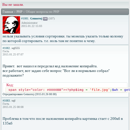
Вы не зашли.
Главная
»
PHP
» Общие вопросы по PHP
#1081.
Gemorroj
(107)
Off
Administrator
2015.01.22 15:03
нельзя указывать условия сортировки. ты можешь указать только колонку
по которой сортировать. т.е. ноль там не понятно к чему.
#1082.
sql555
Гость
2015.01.25 07:07
Привет. вот нашол и переделал код наложение копирайта.
все работает, вот задаю себе вопрос "Все ли я нормально собрал"
подскажите?
Код:
span style="color: #0000BB"><?php$img 
= 
'file.jpg'
;
$wh 
= 
ge
Отредактировано Gemorroj (2015.01.26 08:08)
#1083.
sql
Гость
2015.01.25 08:08
Проблема в том что после наложения копирайта картинка стает с 200кб в
135кб