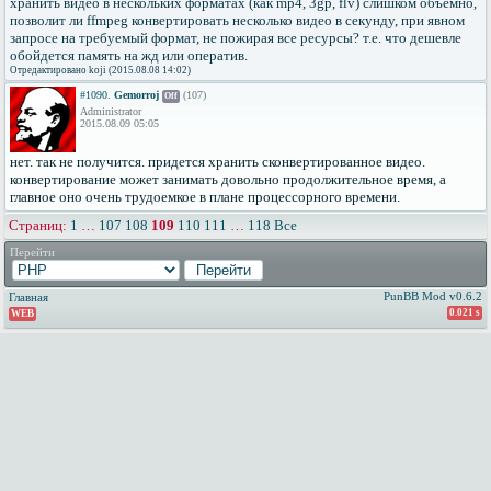
хранить видео в нескольких форматах (как mp4, 3gp, flv) слишком объемно,
позволит ли ffmpeg конвертировать несколько видео в секунду, при явном
запросе на требуемый формат, не пожирая все ресурсы? т.е. что дешевле
обойдется память на жд или оператив.
Отредактировано koji (2015.08.08 14:02)
#1090.
Gemorroj
(107)
Off
Administrator
2015.08.09 05:05
нет. так не получится. придется хранить сконвертированное видео.
конвертирование может занимать довольно продолжительное время, а
главное оно очень трудоемкое в плане процессорного времени.
Страниц:
1
…
107
108
109
110
111
…
118
Все
Перейти
PunBB Mod v0.6.2
Главная
0.021 s
WEB