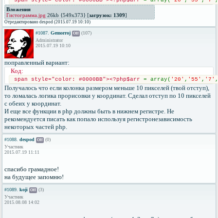
span style="color: #0000BB"><?php$arr 
= array(
'20'
,
'55'
,
'7'
Вложения
Гистограмма.jpg
26kb {549x373} [
загрузок: 1309
]
Отредактировано despod (2015.07.19 10:10)
#1087.
Gemorroj
(107)
Off
Administrator
2015.07.19 10:10
поправленный вариант:
Код:
span style="color: #0000BB"><?php$arr 
= array(
'20'
,
'55'
,
'7'
Получалось что если колонка размером меньше 10 пикселей (твой отступ),
то ломалась логика прорисовки y координат. Сделал отступ по 10 пикселей
с обеих y координат.
И еще все функции в php должны быть в нижнем регистре. Не
рекомендуется писать как попало используя регистронезависимость
некоторых частей php.
#1088.
despod
(0)
Off
Участник
2015.07.19 11:11
спасибо грамадное!
на будущее запомню!
#1089.
koji
(3)
Off
Участник
2015.08.08 14:02