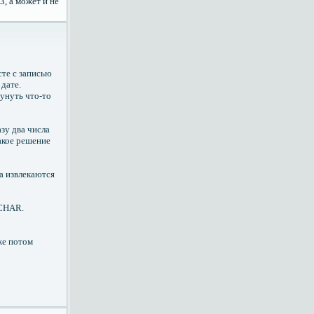
3, а может и не
сте с записью
 дате.
всунуть что-то
азу два числа
такое решение
да извлекаются
RCHAR.
же потом