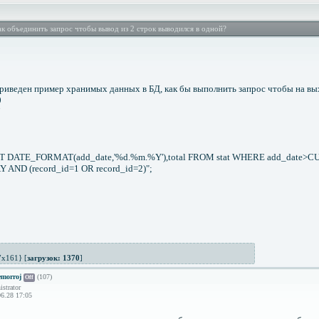
к объединить запрос чтобы вывод из 2 строк выводился в одной?
риведен пример хранимых данных в БД, как бы выполнить запрос чтобы на вы
0
7
T DATE_FORMAT(add_date,'%d.%m.%Y'),total FROM stat WHERE add_date>C
 AND (record_id=1 OR record_id=2)";
x161} [
загрузок: 1370
]
morroj
(107)
Off
strator
6.28 17:05