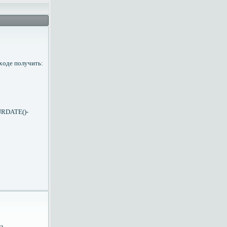
ходе получить:
URDATE()-