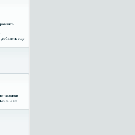
сравнить
.
ь добавить еще
две колонки.
ться она не