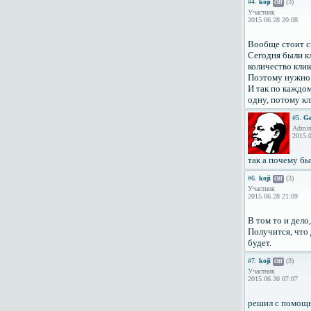
#4.
koji
(3)
Off
Участник
2015.06.28 20:08
Вообще стоит ск
Сегодня были кл
количество клик
Поэтому нужно 
И так по каждом
одну, потому кл
#5.
Ge
Admini
2015.0
так а почему бы
#6.
koji
(3)
Off
Участник
2015.06.28 21:09
В том то и дело,
Получится, что 
будет.
#7.
koji
(3)
Off
Участник
2015.06.30 07:07
решил с помощ