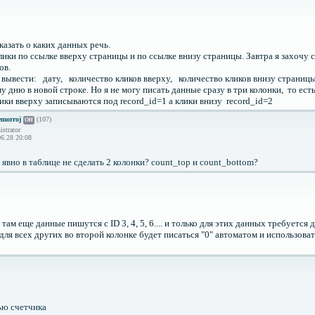
азать о каких данных речь.
ики по ссылке вверху страницы и по ссылке внизу страницы. Завтра я захочу 
ов.
вывести: дату, количество кликов вверху, количество кликов внизу страницы
у дню в новой строке. Но я не могу писать данные сразу в три колонки, то ест
ики вверху записываются под record_id=1 а клики внизу record_id=2
morroj
(107)
Off
strator
6.28 20:08
 явно в таблице не сделать 2 колонки? count_top и count_bottom?
 там еще данные пишутся c ID 3, 4, 5, 6.... и только для этих данных требуется 
для всех других во второй колонке будет писаться "0" автоматом и использова
ью счетчика