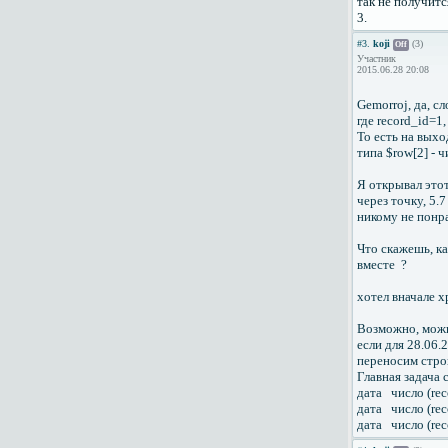
так не получитс
3.
#3.
koji
(3)
Off
Участник
2015.06.28 20:08
Gemorroj, да, с
где record_id=1
То есть на выход
типа $row[2] - 
Я открывал этот
через точку, 5.
никому не понр
Что скажешь, ка
вместе ?
хотел вначале 
Возможно, можно
если для 28.06.
переносим стро
Главная задача 
дата число (re
дата число (re
дата число (re