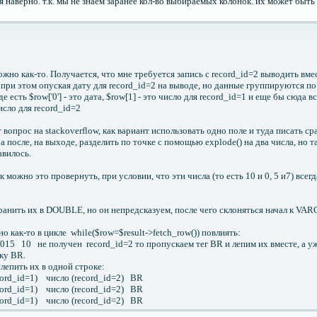
я наверно. т.к. мы не знаем заранее кол-во выбираемых колонок. их может быть 
ложно как-то. Получается, что мне требуется запись с record_id=2 выводить вме
, при этом опуская дату для record_id=2 на выводе, но данные группируются по
е есть $row['0'] - это дата, $row[1] - это число для record_id=1 и еще бы сюда 
число для record_id=2
 вопрос на stackoverflow, как вариант использовать одно поле и туда писать ср
7 а после, на выходе, разделить по точке с помощью explode() на два числа, но 
авилось.
к можно это провернуть, при условии, что эти числа (то есть 10 и 0, 5 и7) всег
хранить их в DOUBLE, но он непредсказуем, после чего склоняться начал к VA
 как-то в цикле while($row=$result->fetch_row()) повлиять:
2015 10 не получен record_id=2 то пропускаем тег BR и лепим их вместе, а у
ку BR.
слепить их в одной строке:
cord_id=1) число (record_id=2) BR
cord_id=1) число (record_id=2) BR
cord_id=1) число (record_id=2) BR