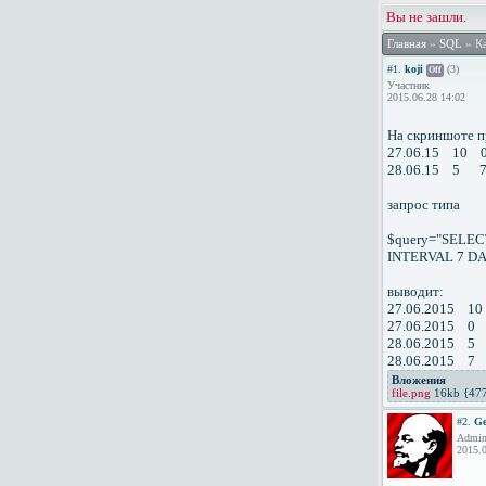
Вы не зашли.
Главная
»
SQL
» Ка
#1.
koji
(3)
Off
Участник
2015.06.28 14:02
На скриншоте п
27.06.15 10 
28.06.15 5 
запрос типа
$query="SELEC
INTERVAL 7 DAY
выводит:
27.06.2015 10
27.06.2015 0
28.06.2015 5
28.06.2015 7
Вложения
file.png
16kb {477
#2.
Ge
Admini
2015.0