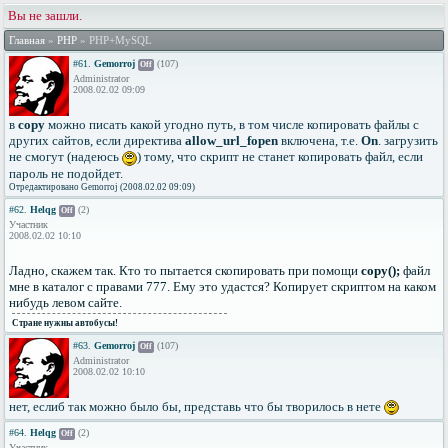
Вы не зашли.
Главная
»
PHP
» PHP+MySQL
#61.
Gemorroj
(107)
Off
Administrator
2008.02.02 09:09
в
copy
можно писать какой угодно путь, в том числе копировать файлы с
других сайтов, если директива
allow_url_fopen
включена, т.е.
On
. загрузить
не смогут (надеюсь
) тому, что скрипт не станет копировать файл, если
пароль не подойдет.
Отредактировано Gemorroj (2008.02.02 09:09)
#62.
Helqg
(2)
Off
Участник
2008.02.02 10:10
Ладно, скажем так. Кто то пытается скопировать при помощи
copy();
файл
мне в каталог с правами 777. Ему это удастся? Копирует скриптом на каком
нибудь левом сайте.
Стране нужны автобусы!
#63.
Gemorroj
(107)
Off
Administrator
2008.02.02 10:10
нет, еслиб так можно было бы, представь что бы творилось в нете
#64.
Helqg
(2)
Off
Участник