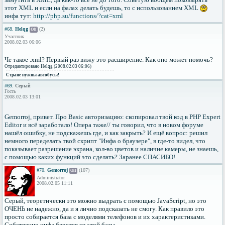
этот XML и если на фалах делать будешь, то с использованием XML
инфа тут:
http://php.su/functions/?cat=xml
#68.
Helqg
(2)
Off
Участник
2008.02.03 06:06
Че такое .xml? Первый раз вижу это расширение. Как оно может помочь?
Отредактировано Helqg (2008.02.03 06:06)
Стране нужны автобусы!
#69.
Серый
Гость
2008.02.03 13:01
Gemorroj, привет. Про Basic авторизацию: скопировал твой код в PHP Expert
Editor и всё заработало! Опера таже// ты говорил, что в новом форуме
нашёл ошибку, не подскажешь где, и как закрыть? И ещё вопрос: решил
немного переделать твой скрипт "Инфа о браузере", в где-то видел, что
показывает разрешение экрана, кол-во цветов и наличие камеры, не знаешь,
с помощью каких функций это сделать? Заранее СПАСИБО!
#70.
Gemorroj
(107)
Off
Administrator
2008.02.05 11:11
Серый, теоретически это можно выдрать с помощью JavaScript, но это
ОЧЕНЬ не надежно, да и я лично подсказать не смогу. Как правило это
просто собирается база с моделями телефонов и их характеристиками.
Собственно инфа берется из этой базы.