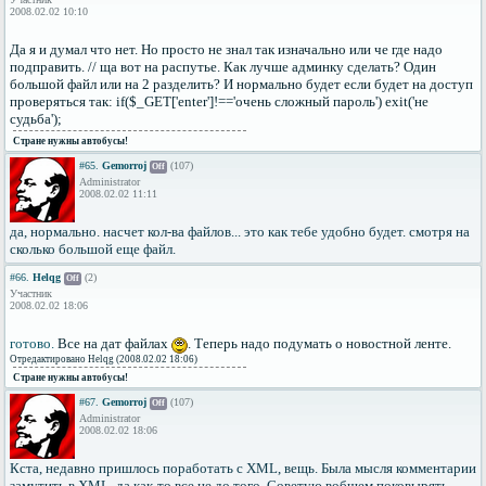
2008.02.02 10:10
Да я и думал что нет. Но просто не знал так изначально или че где надо
подправить. // ща вот на распутье. Как лучше админку сделать? Один
большой файл или на 2 разделить? И нормально будет если будет на доступ
проверяться так: if($_GET['enter']!=='очень сложный пароль') exit('не
судьба');
Стране нужны автобусы!
#65.
Gemorroj
(107)
Off
Administrator
2008.02.02 11:11
да, нормально. насчет кол-ва файлов... это как тебе удобно будет. смотря на
сколько большой еще файл.
#66.
Helqg
(2)
Off
Участник
2008.02.02 18:06
готово.
Все на дат файлах
. Теперь надо подумать о новостной ленте.
Отредактировано Helqg (2008.02.02 18:06)
Стране нужны автобусы!
#67.
Gemorroj
(107)
Off
Administrator
2008.02.02 18:06
Кста, недавно пришлось поработать с XML, вещь. Была мысля комментарии
замутить в XML, да как-то все не до того. Советую вобщем поковырять