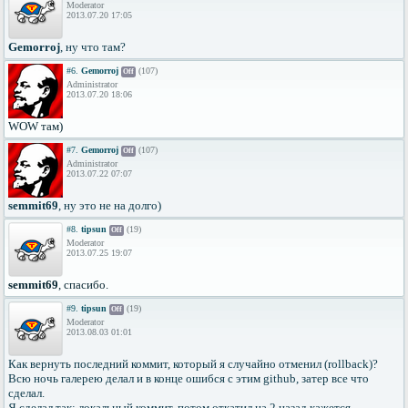
Moderator
2013.07.20 17:05
Gemorroj
, ну что там?
#6.
Gemorroj
(107)
Off
Administrator
2013.07.20 18:06
WOW там)
#7.
Gemorroj
(107)
Off
Administrator
2013.07.22 07:07
semmit69
, ну это не на долго)
#8.
tipsun
(19)
Off
Moderator
2013.07.25 19:07
semmit69
, спасибо.
#9.
tipsun
(19)
Off
Moderator
2013.08.03 01:01
Как вернуть последний коммит, который я случайно отменил (rollback)?
Всю ночь галерею делал и в конце ошибся с этим github, затер все что
сделал.
Я сделал так: локальный коммит, потом откатил на 2 назад кажется.