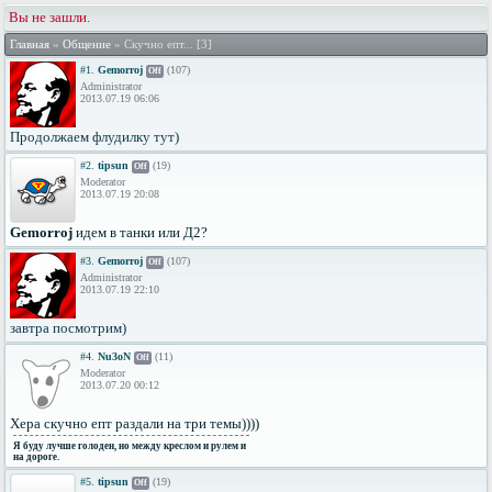
Вы не зашли.
Главная
»
Общение
» Скучно епт... [3]
#1.
Gemorroj
(107)
Off
Administrator
2013.07.19 06:06
Продолжаем флудилку тут)
#2.
tipsun
(19)
Off
Moderator
2013.07.19 20:08
Gemorroj
идем в танки или Д2?
#3.
Gemorroj
(107)
Off
Administrator
2013.07.19 22:10
завтра посмотрим)
#4.
Nu3oN
(11)
Off
Moderator
2013.07.20 00:12
Хера скучно епт раздали на три темы))))
Я буду лучше голоден, но между креслом и рулем и
на дороге.
#5.
tipsun
(19)
Off