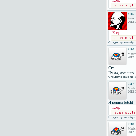
Код:
span style
#115.
Admini
2012.0
Код:
span style
Отредактировано tipsu
#116.
Moder
2012.0
Ого.
Ну да, логично. 
Отредактировано tipsu
#117.
Moder
2012.0
Я решил fetch()
Код:
span style
Отредактировано tipsu
#118.
Moder
2012.0