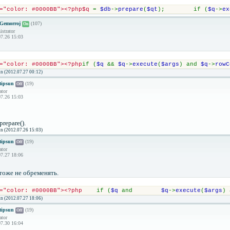
="color: #0000BB"><?php$q 
= 
$db
->
prepare
(
$qt
);        if (
$q
->
ex
Gemorroj
(107)
On
strator
7.26 15:03
="color: #0000BB"><?php
if (
$q 
&& 
$q
->
execute
(
$args
) and 
$q
->
rowC
n (2012.07.27 00:12)
tipsun
(19)
Off
ator
7.26 15:03
prepare().
n (2012.07.26 15:03)
tipsun
(19)
Off
ator
7.27 18:06
 тоже не обременять.
="color: #0000BB"><?php    
if (
$q 
and        
$q
->
execute
(
$args
) 
n (2012.07.27 18:06)
tipsun
(19)
Off
ator
7.30 16:04