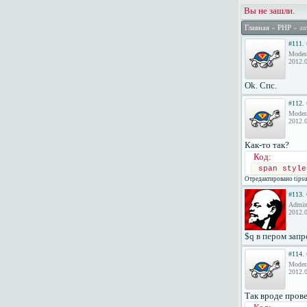
Вы не зашли.
Главная
»
PHP
» а
#111.
Moder
2012.0
Ok. Спс.
#112.
Moder
2012.0
Как-то так?
Код:
span style
Отредактировано tipsu
#113.
Admini
2012.0
$q в пером зап
#114.
Moder
2012.0
Так вроде прове