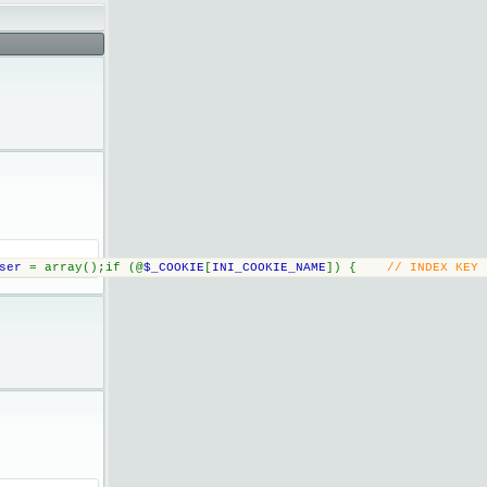
ser 
= array();if (@
$_COOKIE
[
INI_COOKIE_NAME
]) {    
// INDEX KEY 