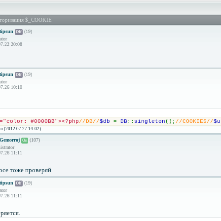
вторизация $_COOKIE
tipsun
(19)
Off
ator
7.22 20:08
tipsun
(19)
Off
ator
7.26 10:10
="color: #0000BB"><?php
//DB//
$db 
= 
DB
::
singleton
();
//COOKIES//
$u
n (2012.07.27 14:02)
Gemorroj
(107)
On
strator
7.26 11:11
росе тоже проверяй
tipsun
(19)
Off
ator
7.26 11:11
ряется.