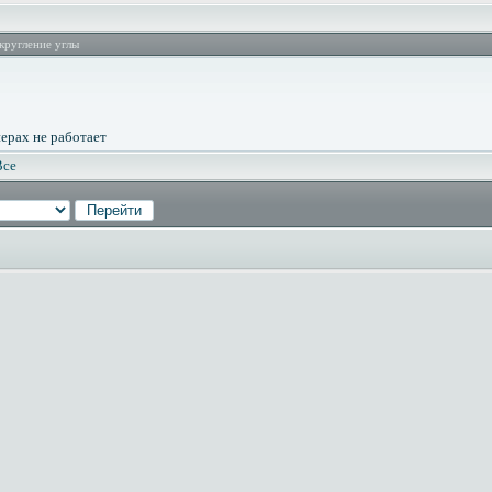
кругление углы
ерах не работает
Все