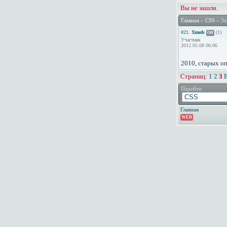
Вы не зашли.
Главная
»
CSS
» За
#21.
Xmob
(1)
Off
Участник
2012.05.08 06:06
2010, старых оп
Страниц:
1
2
3
Перейти
Главная
WEB