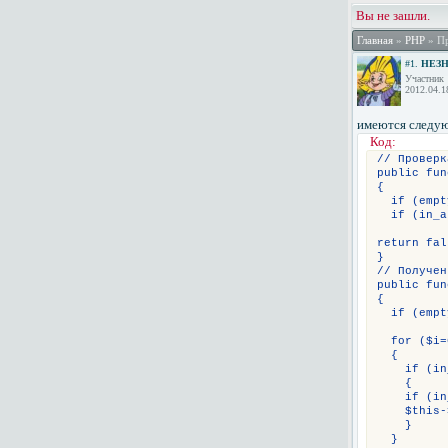
Вы не зашли.
Главная
»
PHP
» Пр
#1.
НЕЗ
Участник
2012.04.1
имеются следу
Код:
// Проверк
public fun
{
  if (empt
  if (in_a
return fal
}
// Получен
public fun
{
  if (empt
  for ($i=
  {
    if (in
    {
    if (in
    $this-
    }
  }