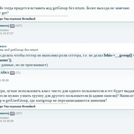
Но тогда придется вставить код getGroup без return. Более выхода не замечаю
т get?
ра Унаследована Незнайкой
morroj
(107)
Off
strator
4.19 07:07
сал:
ь код getGroup без return
 сделать чтобы геттер не выполнял роли сеттера, т.е. не делал
$this->__group[] =
name'];
т данные, но не присваивает)
НАЙКА
(11)
Off
9 08:08
три, лучше использовать класс чисто для одного пользователя и гет будет выдав
если нужно узнать группу для другого пользователя (в админ панели)? Написа
 и getUserGroup, где usergroup не перезаписываются значения?
ра Унаследована Незнайкой
morroj
(107)
Off
strator
4.19 09:09