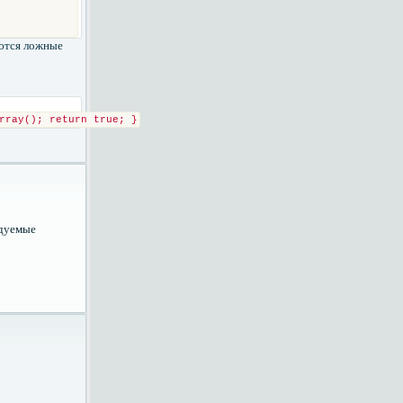
аются ложные
rray(); return true; }
ндуемые