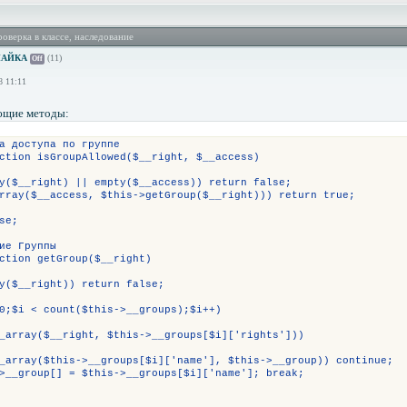
оверка в классе, наследование
НАЙКА
(11)
Off
8 11:11
ющие методы:
а доступа по группе
ction isGroupAllowed($__right, $__access)
y($__right) || empty($__access)) return false;
rray($__access, $this->getGroup($__right))) return true;
se;
ие Группы
ction getGroup($__right)
y($__right)) return false;
0;$i < count($this->__groups);$i++)
_array($__right, $this->__groups[$i]['rights']))
_array($this->__groups[$i]['name'], $this->__group)) continue;
>__group[] = $this->__groups[$i]['name']; break;