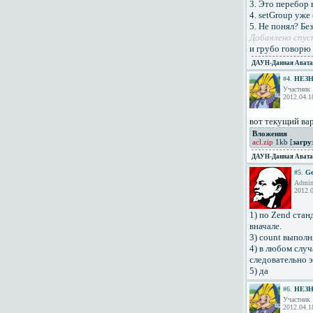
3. Это перебор 
4. setGroup уже
5. Не понял? Бе
Добавлено спус
и грубо говорю 
ДАУН
-Данная Авата
#4.
НЕЗ
Участник
2012.04.1
вот текущий вар
Вложения
acl.zip
1kb [
загру
ДАУН
-Данная Авата
#5.
Ge
Admini
2012.0
1) по Zend ста
вначале.
3) count выпол
4) в любом случ
следовательно э
5) да
#6.
НЕЗ
Участник
2012.04.1