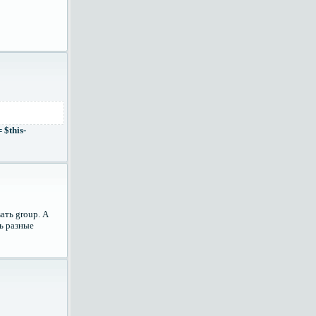
 $this-
ать group. А
ть разные