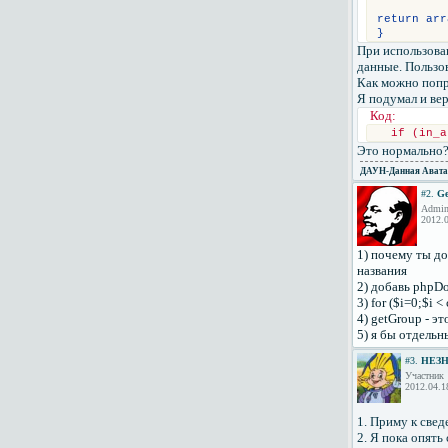
return arr
}
При использова
данные. Пользов
Как можно попр
Я подумал и ве
Код:
  if (in_a
Это нормально
ДАУН
-Данная Авата
#2.
Ge
Admini
2012.0
1) почему ты д
названия
2) добавь phpD
3) for ($i=0;$i 
4) getGroup - эт
5) я бы отдель
#3.
НЕЗ
Участник
2012.04.1
1. Приму к свед
2. Я пока опять