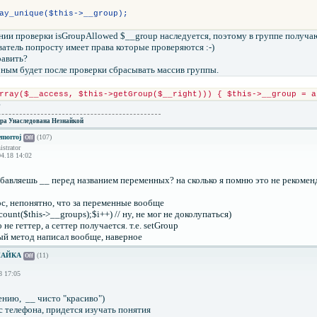
ay_unique($this->__group);
нии проверки isGroupAllowed $__group наследуется, поэтому в группе получ
атель попросту имеет права которые проверяются :-)
авить?
рным будет после проверки сбрасывать массив группы.
rray($__access, $this->getGroup($__right))) { $this->__group = a
?
ра Унаследована Незнайкой
morroj
(107)
Off
strator
4.18 14:02
обавляешь __ перед названием переменных? на сколько я помню это не рекоме
oc, непонятно, что за переменные вообще
< count($this->__groups);$i++) // ну, не мог не доколупаться)
о не геттер, а сеттер получается. т.е. setGroup
ный метод написал вообще, наверное
НАЙКА
(11)
Off
8 17:05
ению, __ чисто "красиво")
 с телефона, придется изучать понятия