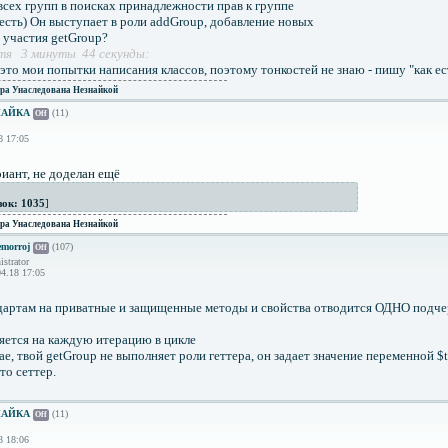
всех групп в поисках принадлежности прав к группе
 есть) Он выступает в роли addGroup, добавление новых
з участия getGroup?
тя 3 минуты 44 секунды:
это мои попытки написания классов, поэтому тонкостей не знаю - пишу "как ес
ра Унаследована Незнайкой
НАЙКА
(11)
Off
8 17:05
иант, не доделан ещё
зок: 1035
]
ра Унаследована Незнайкой
morroj
(107)
Off
strator
4.18 17:05
ндартам на приватные и защищенные методы и свойства отводится ОДНО подч
няется на каждую итерацию в цикле
ае, твой getGroup не выполняет роли геттера, он задает значение переменной $t
то сеттер.
НАЙКА
(11)
Off
8 18:06