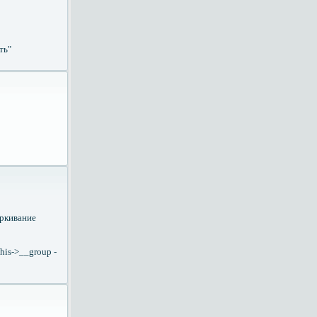
ть"
еркивание
his->__group -