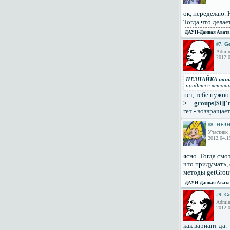
ок, переделаю. 
Тогда что делае
ДАУН
-Данная Авата
#7.
Ge
Admini
2012.0
НЕЗНАЙКА напи
придется вставит
нет, тебе нужно
>__groups[$i]['
гет - возвращае
#8.
НЕЗ
Участник
2012.04.1
ясно. Тогда смо
что придумать, 
методы getGroup
ДАУН
-Данная Авата
#9.
Ge
Admini
2012.0
как вариант да.