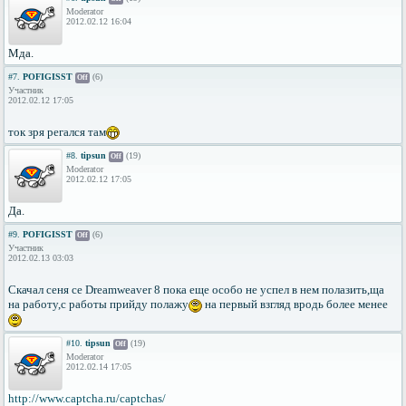
Moderator
2012.02.12 16:04
Мда.
#7.
POFIGISST
(6)
Off
Участник
2012.02.12 17:05
ток зря регался там
#8.
tipsun
(19)
Off
Moderator
2012.02.12 17:05
Да.
#9.
POFIGISST
(6)
Off
Участник
2012.02.13 03:03
Скачал сеня се Dreamweaver 8 пока еще особо не успел в нем полазить,ща
на работу,с работы прийду полажу
на первый взгляд вродь более менее
#10.
tipsun
(19)
Off
Moderator
2012.02.14 17:05
http://www.captcha.ru/captchas/