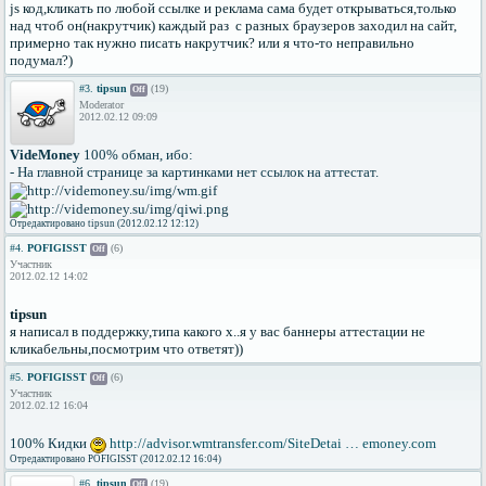
js код,кликать по любой ссылке и реклама сама будет открываться,только
над чтоб он(накрутчик) каждый раз с разных браузеров заходил на сайт,
примерно так нужно писать накрутчик? или я что-то неправильно
подумал?)
#3.
tipsun
(19)
Off
Moderator
2012.02.12 09:09
VideMoney
100% обман, ибо:
- На главной странице за картинками нет ссылок на аттестат.
Отредактировано tipsun (2012.02.12 12:12)
#4.
POFIGISST
(6)
Off
Участник
2012.02.12 14:02
tipsun
я написал в поддержку,типа какого х..я у вас баннеры аттестации не
кликабельны,посмотрим что ответят))
#5.
POFIGISST
(6)
Off
Участник
2012.02.12 16:04
100% Кидки
http://advisor.wmtransfer.com/SiteDetai … emoney.com
Отредактировано POFIGISST (2012.02.12 16:04)
#6.
tipsun
(19)
Off