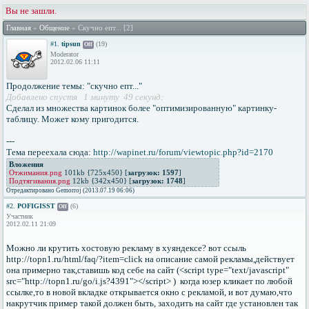
Вы не зашли.
Главная
»
Общение
» Скучно епт... [2]
#1.
tipsun
(19)
Off
Moderator
2012.02.06 11:11
Продолжение темы: "скучно епт..."
Добавлено спустя 1 минуту 49 секунд:
Сделал из множества картинок более "оптимизированную" картинку-
таблицу. Может кому пригодится.
---
Тема переехала сюда:
http://wapinet.ru/forum/viewtopic.php?id=2170
Вложения
Отжимания.png
101kb {725x450} [
загрузок: 1597
]
Подтягивания.png
12kb {342x450} [
загрузок: 1748
]
Отредактировано Gemorroj (2013.07.19 06:06)
#2.
POFIGISST
(6)
Off
Участник
2012.02.11 21:09
Можно ли крутить хостовую рекламу в хуяндексе? вот ссыль
http://topn1.ru/html/faq/?item=click на описание самой рекламы,действует
она примерно так,ставишь код себе на сайт (<script type="text/javascript"
src="http://topn1.ru/go/i.js?4391"></script> ) когда юзер кликает по любой
ссылке,то в новой вкладке открывается окно с рекламой, и вот думаю,что
накрутчик пример такой должен быть, заходить на сайт где установлен так