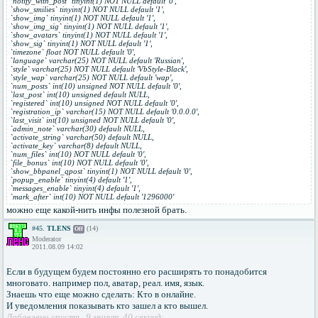
`notify_with_post` tinyint(1) NOT NULL default '0',
`show_smilies` tinyint(1) NOT NULL default '1',
`show_img` tinyint(1) NOT NULL default '1',
`show_img_sig` tinyint(1) NOT NULL default '1',
`show_avatars` tinyint(1) NOT NULL default '1',
`show_sig` tinyint(1) NOT NULL default '1',
`timezone` float NOT NULL default '0',
`language` varchar(25) NOT NULL default 'Russian',
`style` varchar(25) NOT NULL default 'VbStyle-Black',
`style_wap` varchar(25) NOT NULL default 'wap',
`num_posts` int(10) unsigned NOT NULL default '0',
`last_post` int(10) unsigned default NULL,
`registered` int(10) unsigned NOT NULL default '0',
`registration_ip` varchar(15) NOT NULL default '0.0.0.0',
`last_visit` int(10) unsigned NOT NULL default '0',
`admin_note` varchar(30) default NULL,
`activate_string` varchar(50) default NULL,
`activate_key` varchar(8) default NULL,
`num_files` int(10) NOT NULL default '0',
`file_bonus` int(10) NOT NULL default '0',
`show_bbpanel_qpost` tinyint(1) NOT NULL default '0',
`popup_enable` tinyint(4) default '1',
`messages_enable` tinyint(4) default '1',
`mark_after` int(10) NOT NULL default '1296000'
можно еще какой-нить инфы полезной брать.
#45.
TLENS
(14)
Off
Moderator
2011.08.09 14:02
Если в будущем будем постоянно его расширять то понадобится
многовато. например пол, аватар, реал. имя, язык.
Знаешь что еще можно сделать: Кто в онлайне.
И уведомления показывать кто зашел а кто вышел.
Добавлено спустя 9 минут 40 секунд: