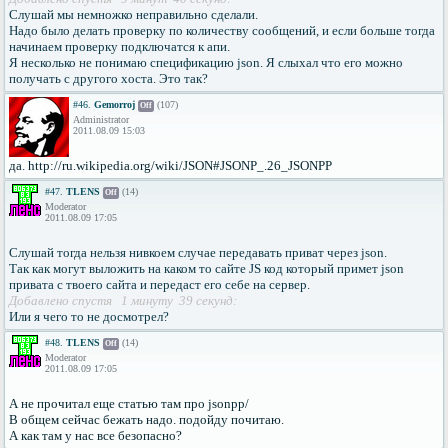
Слушай мы немножко неправильно сделали.
Надо было делать проверку по количеству сообщений, и если больше тогда
начинаем проверку подключатся к апи.
Я несколько не понимаю спецификацию json. Я слыхал что его можно
получать с другого хоста. Это так?
#46.
Gemorroj
(107)
Off
Administrator
2011.08.09 15:03
да. http://ru.wikipedia.org/wiki/JSON#JSONP_.26_JSONPP
#47.
TLENS
(14)
Off
Moderator
2011.08.09 17:05
Слушай тогда нельзя нивкоем случае передавать приват через json.
Так как могут выложить на каком то сайте JS код который примет json
привата с твоего сайта и передаст его себе на сервер.
Добавлено спустя 1 минуту 39 секунд:
Или я чего то не досмотрел?
#48.
TLENS
(14)
Off
Moderator
2011.08.09 17:05
А не прочитал еще статью там про jsonpp/
В общем сейчас бежать надо. подойду почитаю.
А как там у нас все безопасно?