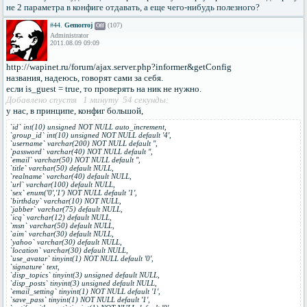
не 2 параметра в конфиге отдавать, а еще чего-нибудь полезного?
#44.
Gemorroj
(107)
Off
Administrator
2011.08.09 09:09
http://wapinet.ru/forum/ajax.server.php?informer&getConfig
названия, надеюсь, говорят сами за себя.
если is_guest = true, то проверять на ник не нужно.
Добавлено спустя 1 минуту 54 секунды:
у нас, в принципе, конфиг большой,
`id` int(10) unsigned NOT NULL auto_increment,
`group_id` int(10) unsigned NOT NULL default '4',
`username` varchar(200) NOT NULL default '',
`password` varchar(40) NOT NULL default '',
`email` varchar(50) NOT NULL default '',
`title` varchar(50) default NULL,
`realname` varchar(40) default NULL,
`url` varchar(100) default NULL,
`sex` enum('0','1') NOT NULL default '1',
`birthday` varchar(10) NOT NULL,
`jabber` varchar(75) default NULL,
`icq` varchar(12) default NULL,
`msn` varchar(50) default NULL,
`aim` varchar(30) default NULL,
`yahoo` varchar(30) default NULL,
`location` varchar(30) default NULL,
`use_avatar` tinyint(1) NOT NULL default '0',
`signature` text,
`disp_topics` tinyint(3) unsigned default NULL,
`disp_posts` tinyint(3) unsigned default NULL,
`email_setting` tinyint(1) NOT NULL default '1',
`save_pass` tinyint(1) NOT NULL default '1',