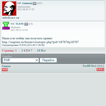
#49.
Gemorroj
(107)
Off
Administrator
2011.08.09 17:05
забей) все ок
#50.
TLENS
(14)
Off
Moderator
2011.08.23 15:03
Паша я не пойму как получать приват
http://wapinet.ru/forum/viewtopic.php?pid=18797#p18797
Отредактировано TLENS (2011.09.17 08:08)
Страниц:
1
…
3
4
5
6
7
…
18
Все
Перейти
PunBB Mod v0.6.2
Главная
0.010 s
WEB