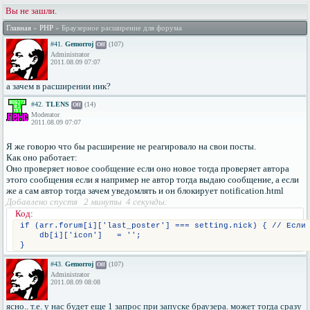
Вы не зашли.
Главная
»
PHP
» Браузерное расширение для форума
#41.
Gemorroj
(107)
Off
Administrator
2011.08.09 07:07
а зачем в расширении ник?
#42.
TLENS
(14)
Off
Moderator
2011.08.09 07:07
Я же говорю что бы расширение не реагировало на свои посты.
Как оно работает:
Оно проверяет новое сообщение если оно новое тогда проверяет автора
этого сообщения если я например не автор тогда выдаю сообщение, а если
же а сам автор тогда зачем уведомлять и он блокирует notification.html
Добавлено спустя 2 минуты 4 секунды:
Код:
if (arr.forum[i]['last_poster'] === setting.nick) { // Если
    db[i]['icon']   = '';
}
#43.
Gemorroj
(107)
Off
Administrator
2011.08.09 08:08
ясно.. т.е. у нас будет еще 1 запрос при запуске браузера. может тогда сразу