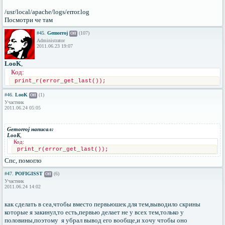
/usr/local/apache/logs/error.log
Посмотри че там
#45.
Gemorroj
(107)
Off
Administrator
2011.06.23 19:07
LooK
,
Код:
print_r(error_get_last());
#46.
LooK
(1)
Off
Участник
2011.06.24 05:05
Gemorroj написал:
LooK
,
Код:
print_r(error_get_last());
Спс, помогло
#47.
POFIGISST
(6)
Off
Участник
2011.06.24 14:02
как сделать в сеа,чтобы вместо первьюшек для тем,выводило скрины
которые я закинул,то есть,первью делает не у всех тем,только у
половины,поэтому я убрал вывод его вообще,и хочу чтобы оно