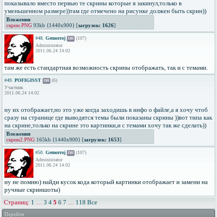
показывало вместо первью те скрины которые я закинул,только в
уменьшенном размере))там где отмечено на рисунке должен быть скрин))
Вложения
скрин.PNG
93kb {1440x900} [
загрузок: 1626
]
#48.
Gemorroj
(107)
Off
Administrator
2011.06.24 14:02
там же есть стандартная возможность скрины отображать, так и с темами.
#49.
POFIGISST
(6)
Off
Участник
2011.06.24 14:02
ну их отображает,но это уже когда заходишь в инфо о файле,а я хочу чтоб
сразу на странице где выводятся темы были показаны скрины ))вот типа как
на скрине,только на скрине это картинки,и с темами хочу так же сделать))
Вложения
скрин2.PNG
165kb {1440x900} [
загрузок: 1653
]
#50.
Gemorroj
(107)
Off
Administrator
2011.06.24 14:02
ну не помню) найди кусок кода который картинки отображает и замени на
ручные скриншоты)
Страниц:
1
…
3
4
5
6
7
…
118
Все
Перейти