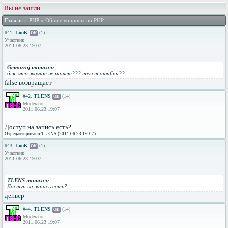
Вы не зашли.
Главная
»
PHP
» Общие вопросы по PHP
#41.
LooK
(1)
Off
Участник
2011.06.23 19:07
Gemorroj написал:
бля, что значит не пашет??? текст ошибки??
false возвращает
#42.
TLENS
(14)
Off
Moderator
2011.06.23 19:07
Доступ на запись есть?
Отредактировано TLENS (2011.06.23 19:07)
#43.
LooK
(1)
Off
Участник
2011.06.23 19:07
TLENS написал:
Доступ на запись есть?
денвер
#44.
TLENS
(14)
Off
Moderator
2011.06.23 19:07