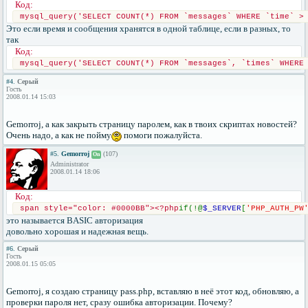
Код:
mysql_query('SELECT COUNT(*) FROM `messages` WHERE `time` >
Это если время и сообщения хранятся в одной таблице, если в разных, то
так
Код:
mysql_query('SELECT COUNT(*) FROM `messages`, `times` WHERE
#4.
Серый
Гость
2008.01.14 15:03
Gemorroj, а как закрыть страницу паролем, как в твоих скриптах новостей?
Очень надо, а как не пойму
помоги пожалуйста.
#5.
Gemorroj
(107)
On
Administrator
2008.01.14 18:06
Код:
span style="color: #0000BB"><?php
if(!@
$_SERVER
[
'PHP_AUTH_PW
это называется BASIC авторизация
довольно хорошая и надежная вещь.
#6.
Серый
Гость
2008.01.15 05:05
Gemorroj, я создаю страницу pass.php, вставляю в неё этот код, обновляю, а
проверки пароля нет, сразу ошибка авторизации. Почему?