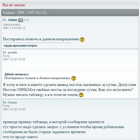
Вы не зашли.
Главная
»
PHP
» PHP+MySQL
#1.
Admin
(-1)
Off
Administrator
2007.11.03 00:12
Постараюсь помочь в данном направлении
сердце пронзенное ветром
#2.
qwetek
Гость
2007.12.03 13:01
Admin написал:
Постараюсь помочь в данном направлении
Я хочу в чате в анкете сделать вывод постов сказанных за сутки. Допустим
Постов:1089(34) в скобках посты за последние сутки. Как это исполнить?
Нужно писать таблицу, а я в этом не очень
.
#3.
Gemor
Гость
2007.12.03 14:02
приведи пример таблицы, в которой сообщения хранятся.
тут просто надо сделать запрос с условием чтобы время добавления
сообщения не было старше заданного времени
что-то вроде такого