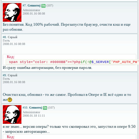
#7.
Gemorroj
(107)
On
Administrator
2008.01.16 08:08
Без понятия. Код 100% рабочий. Перезапусти браузер, очисти кэш и еще
раз обнови.
#8.
Серый
Гость
2008.01.16 08:08
Код:
span style="color: #0000BB"><?php
if(!@
$_SERVER
[
'PHP_AUTH_PW
И сразу ошибка авторизации, без проверки пароля.
#9.
Серый
Гость
2008.01.16 08:08
Очистил кэш, обновил - то же самое. Пробовал в Опере и IE всё одно и то
же
#10.
Gemorroj
(107)
On
Administrator
2008.01.18 11:11
я не знаю... версия оперы? только что скопировал это, запустил в опере 9.50
- запросило авторизацию...
Код: