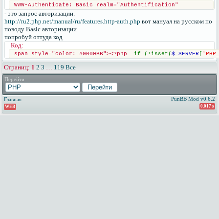
WWW-Authenticate: Basic realm="Authentification"
- это запрос авторизации.
http://ru2.php.net/manual/ru/features.http-auth.php
вот мануал на русском по
поводу Basic авторизации
попробуй оттуда код
Код:
span style="color: #0000BB"><?php  
if (!isset(
$_SERVER
[
'PHP
Страниц:
1
2
3
…
119
Все
Перейти
PunBB Mod v0.6.2
Главная
0.017 s
WEB