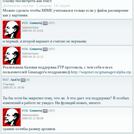
ссылку-посмотреть как текст.
Добавлено спустя 1 минуту 14 секунд:
Можно сделать чтобы MIME учитывался только если у файла расширение
как у картинки.
#155.
Gemorroj
(107)
Off
Administrator
2009.04.19 13:01
и первый, и второй вариант я считаю не верными.
#156.
Gemorroj
(107)
Off
Administrator
2009.04.26 12:12
Реализована базовая поддержка FTP протокола, с чем себя и всех
пользователей Gmanager'а поздравляю))
http://wapinet.ru/gmanager/alpha.zip
#157.
And7ei
(0)
Off
Участник
2009.05.11 18:06
Ты бы хотя бы закрепил тему, что ли. А что дает эта поддержка? Я особых
изменений в работе не увидел. Ни функций новых, ничего.
#158.
Gemorroj
(107)
Off
Administrator
2009.05.12 08:08
сравни хотябы размер архивов.