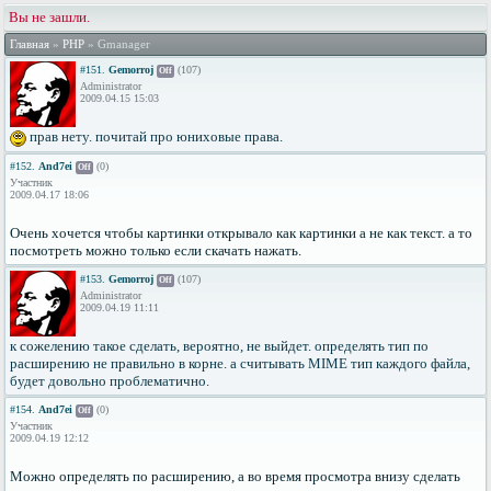
Вы не зашли.
Главная
»
PHP
» Gmanager
#151.
Gemorroj
(107)
Off
Administrator
2009.04.15 15:03
прав нету. почитай про юниховые права.
#152.
And7ei
(0)
Off
Участник
2009.04.17 18:06
Очень хочется чтобы картинки открывало как картинки а не как текст. а то
посмотреть можно только если скачать нажать.
#153.
Gemorroj
(107)
Off
Administrator
2009.04.19 11:11
к сожелению такое сделать, вероятно, не выйдет. определять тип по
расширению не правильно в корне. а считывать MIME тип каждого файла,
будет довольно проблематично.
#154.
And7ei
(0)
Off
Участник
2009.04.19 12:12
Можно определять по расширению, а во время просмотра внизу сделать