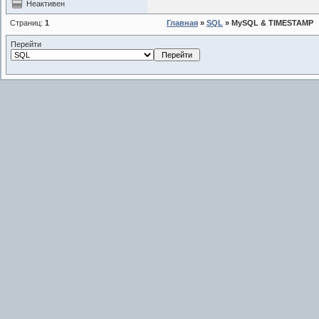
Неактивен
Страниц:
1
Главная
»
SQL
» MySQL & TIMESTAMP
Перейти