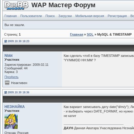
WAP Мастер Форум
Главная
Пользователи
Поиск
Загрузки
Мобильная версия
Регистрация
Во
Вы не зашли.
Страниц:
1
Главная
»
SQL
» MySQL & TIMESTAMP
2009.10.30 18:23
Nbbt
Как сделать чтоб в базу TIMESTAMP записы
Участник
'YY/MM/DD HH:MM' ?
Зарегистрирован: 2009.02.11
Сообщений: 44
Карма: 3
Профиль
Неактивен
2009.10.30 18:36
НЕЗНАЙКА
Как вариант записывать дату date("d/m/y");
Участник
- и выбирать через DATE_FORMAT, но нужно 
не катит
ДАУН
-Данная Аватара Унаследована Незнай
Откуда: Россия