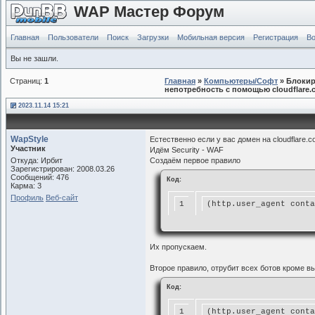
WAP Мастер Форум
Главная
Пользователи
Поиск
Загрузки
Мобильная версия
Регистрация
Во
Вы не зашли.
Страниц:
1
Главная
»
Компьютеры/Софт
» Блокир
непотребность с помощью cloudflare.
2023.11.14 15:21
WapStyle
Естественно если у вас домен на cloudflare.
Участник
Идём Security - WAF
Откуда: Ирбит
Создаём первое правило
Зарегистрирован: 2008.03.26
Сообщений: 476
Код:
Карма: 3
Профиль
Веб-сайт
1
(http.user_agent conta
Их пропускаем.
Второе правило, отрубит всех ботов кроме 
Код:
1
(http.user_agent conta