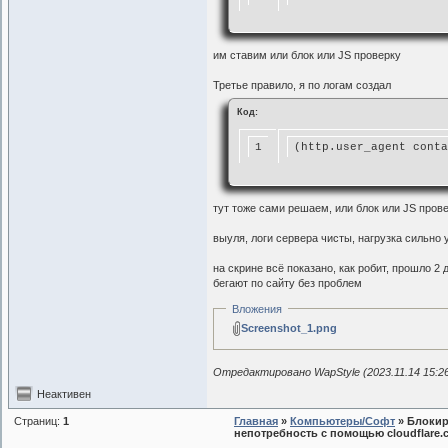
им ставим или блок или JS проверку
Третье правило, я по логам создал
Код:
1
(http.user_agent conta
тут тоже сами решаем, или блок или JS пров
выуля, логи сервера чисты, нагрузка сильно
на скрине всё показано, как робит, прошло 2
бегают по сайту без проблем
Вложения
Screenshot_1.png
Отредактировано WapStyle (2023.11.14 15:2
Неактивен
Страниц:
1
Главная
»
Компьютеры/Софт
» Блокир
непотребность с помощью cloudflare.