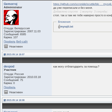
Gemorroj
https://github.com/scronide/scuttle/blo … mysqli
Administrator
да уже переписали и без меня.
Добавлено спустя 1 минуту 3 секунды:
стоп. так а там же тебе наверно просто в кон
Вложения
mysqli.txt
Откуда: Белоруссия
Зарегистрирован: 2007.11.03
Сообщений: 6585
Карма: 107
Профиль
Веб-сайт
Неактивен
2015.09.14 18:07
despod
как могу отблагодарить за помощь?
Участник
Откуда: Россия
Зарегистрирован: 2010.03.18
Сообщений: 75
Карма: 0
Профиль
Неактивен
2015.09.14 18:08