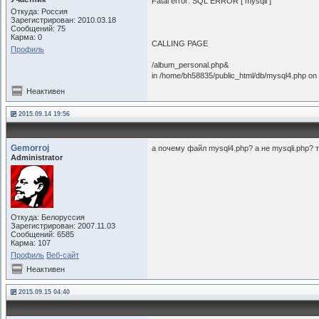
Fatal error: SQL ERROR [ mysqli ]
Откуда: Россия
Зарегистрирован: 2010.03.18
Сообщений: 75
Карма: 0
CALLING PAGE
Профиль
/album_personal.php&
in /home/bh58835/public_html/db/mysql4.php on 
Неактивен
2015.09.14 19:56
Gemorroj
а почему файл mysql4.php? а не mysqli.php? 
Administrator
Откуда: Белоруссия
Зарегистрирован: 2007.11.03
Сообщений: 6585
Карма: 107
Профиль
Веб-сайт
Неактивен
2015.09.15 04:40