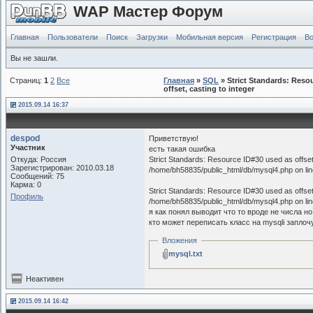
WAP Мастер Форум
Главная
Пользователи
Поиск
Загрузки
Мобильная версия
Регистрация
Во
Вы не зашли.
Страниц:
1
2
Все
Главная
»
SQL
» Strict Standards: Reso
offset, casting to integer
2015.09.14 16:37
despod
Приветствую!
Участник
есть такая ошибка
Откуда: Россия
Strict Standards: Resource ID#30 used as offset, 
Зарегистрирован: 2010.03.18
/home/bh58835/public_html/db/mysql4.php on li
Сообщений: 75
Карма: 0
Strict Standards: Resource ID#30 used as offset, 
Профиль
/home/bh58835/public_html/db/mysql4.php on li
я как понял выводит что то вроде не числа н
кто может переписать класс на mysqli заплоч
Вложения
mysql.txt
Неактивен
2015.09.14 16:42