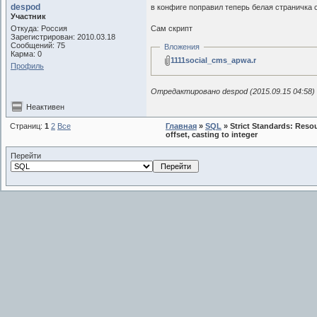
despod
в конфиге поправил теперь белая страничка 
Участник
Откуда: Россия
Сам скрипт
Зарегистрирован: 2010.03.18
Сообщений: 75
Вложения
Карма: 0
1111social_cms_apwa.ru.zip
Профиль
Отредактировано despod (2015.09.15 04:58)
Неактивен
Страниц:
1
2
Все
Главная
»
SQL
» Strict Standards: Reso
offset, casting to integer
Перейти