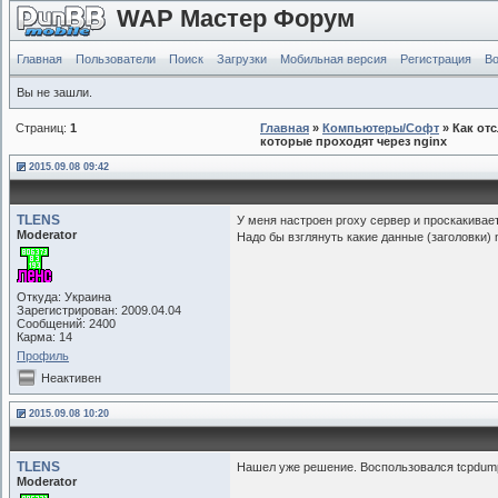
WAP Мастер Форум
Главная
Пользователи
Поиск
Загрузки
Мобильная версия
Регистрация
Во
Вы не зашли.
Страниц:
1
Главная
»
Компьютеры/Софт
» Как от
которые проходят через nginx
2015.09.08 09:42
TLENS
У меня настроен proxy сервер и проскакивает
Moderator
Надо бы взглянуть какие данные (заголовки)
Откуда: Украина
Зарегистрирован: 2009.04.04
Сообщений: 2400
Карма: 14
Профиль
Неактивен
2015.09.08 10:20
TLENS
Нашел уже решение. Воспользовался tcpdum
Moderator