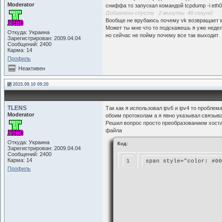
Moderator
сниффа то запускал командой tcpdump -i eth0 
Добавлено спустя 2 минуты 46 секунд:
Вообще не врубаюсь почему vk возвращает мн
Может ты мне что то подскажешь я уже неде
Откуда: Украина
но сейчас не пойму почему все так выходит
Зарегистрирован: 2009.04.04
Сообщений: 2400
Карма: 14
Профиль
Неактивен
2015.09.10 09:20
TLENS
Так как я использовал ipv6 и ipv4 то пробле
Moderator
обоим протоколам а я явно указывал связыв
Решил вопрос просто преобразованием хоста в
файла
Откуда: Украина
Код:
Зарегистрирован: 2009.04.04
Сообщений: 2400
Карма: 14
1
span style="color: #00
Профиль