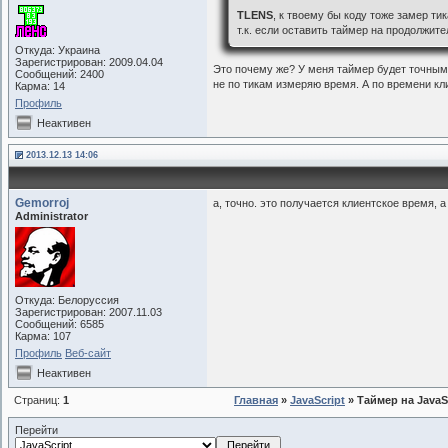
34
            }
TLENS
, к твоему бы коду тоже замер ти
т.к. если оставить таймер на продолжит
35
            this.hou
Откуда: Украина
36
            this.min
Зарегистрирован: 2009.04.04
Это почему же? У меня таймер будет точным
Сообщений: 2400
37
            this.sec
не по тикам измеряю время. А по времени кл
Карма: 14
38
            if (this
Профиль
39
                retu
Неактивен
40
            } else {
2013.12.13 14:06
41
                retu
42
            }
Gemorroj
а, точно. это получается клиентское время, а
43
        },
Administrator
44
        hide: functi
45
            timer.st
46
            if (time
Откуда: Белоруссия
47
                docu
Зарегистрирован: 2007.11.03
Сообщений: 6585
48
                time
Карма: 107
49
            }
Профиль
Веб-сайт
Неактивен
50
        },
51
        show: functi
Страниц:
1
Главная
»
JavaScript
» Таймер на JavaS
52
            if (time
Перейти
53
                docu