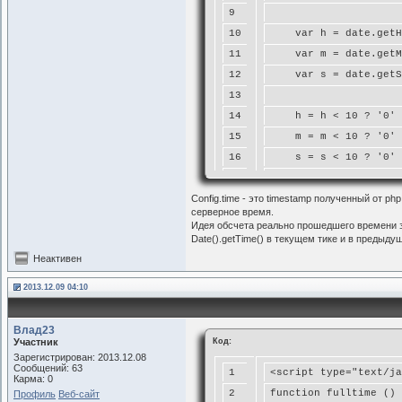
9
10
    var h = date.getH
11
    var m = date.getM
12
    var s = date.getS
13
14
    h = h < 10 ? '0' 
15
    m = m < 10 ? '0' 
16
    s = s < 10 ? '0' 
17
Config.time - это timestamp полученный от ph
18
    $time.text(h + ":
серверное время.
19
    oldTime = newTime
Идея обсчета реально прошедшего времени з
Date().getTime() в текущем тике и в предыду
20
    window.setTimeout
Неактивен
21
})();
2013.12.09 04:10
Влад23
Участник
Код:
Зарегистрирован: 2013.12.08
Сообщений: 63
1
<script type="text/ja
Карма: 0
2
function fulltime ()
Профиль
Веб-сайт