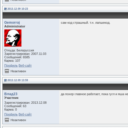
42
  <!--<span class="do
2013.12.09 10:23
43
  <b> Посмотреть филь
44
Gemorroj
сам код страшный. т.н. лапшекод.
45
Administrator
46
47
48
49
  <span class="toolti
Откуда: Белоруссия
Зарегистрирован: 2007.11.03
50
    height="13" alt="
Сообщений: 6585
Карма: 107
51
Профиль
Веб-сайт
52
Неактивен
53
2013.12.09 13:59
54
55
Влад23
да похер главное работает, пока гугл и яша н
56
Участник
Зарегистрирован: 2013.12.08
57
Сообщений: 63
58
Карма: 0
Профиль
Веб-сайт
59
  </b><br />
Неактивен
60
<b><span id="RemainsF