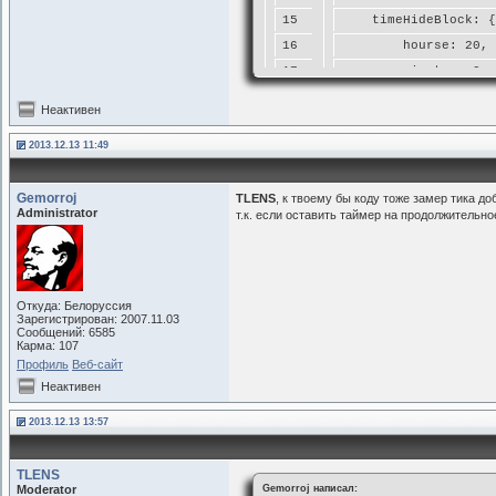
15
    timeHideBlock: {
16
        hourse: 20,
17
        minutes: 0,
18
        seconds: 0
Неактивен
19
    },
2013.12.13 11:49
20
    dom: {
21
        hourse: null
Gemorroj
TLENS
, к твоему бы коду тоже замер тика до
22
        minutes: nul
Administrator
т.к. если оставить таймер на продолжительн
23
        second: null
24
        checkVars: f
25
            if (this
26
                retu
Откуда: Белоруссия
Зарегистрирован: 2007.11.03
27
            } else {
Сообщений: 6585
Карма: 107
28
                retu
Профиль
Веб-сайт
29
            }
Неактивен
30
        },
2013.12.13 13:57
31
        init: functi
32
            if (this
TLENS
33
                retu
Moderator
Gemorroj написал: