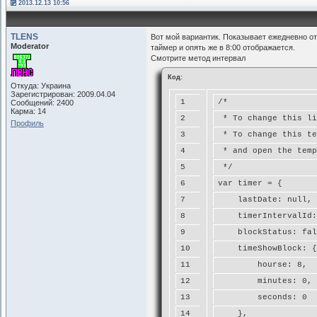
61
<b><span id="RemainsF
2013.12.13 10:56
62
<b><span id="RemainsM
63
<b><span id="lastSec"
TLENS
Вот мой вариантик. Показывает ежедневно от
Moderator
таймер и опять же в 8:00 отображается.
64
</span>
Смотрите метод интервал
65
<script type="text/ja
Код:
66
Откуда: Украина
Зарегистрирован: 2009.04.04
67
</div>
1
/* 
Сообщений: 2400
Карма: 14
68
</div>  
2
 * To change this li
Профиль
69
3
 * To change this te
70
  </div>
4
 * and open the temp
5
 */
6
var timer = {
7
    lastDate: null,
8
    timerIntervalId:
9
    blockStatus: fal
10
    timeShowBlock: {
11
        hourse: 8,
12
        minutes: 0,
13
        seconds: 0
14
    },