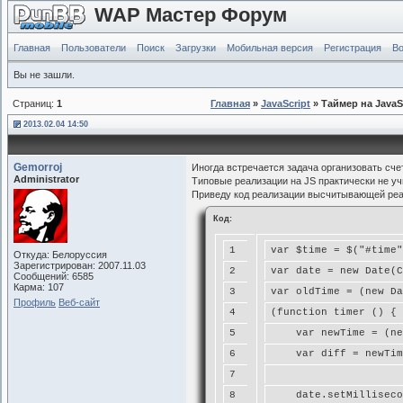
WAP Мастер Форум
Главная
Пользователи
Поиск
Загрузки
Мобильная версия
Регистрация
Во
Вы не зашли.
Страниц:
1
Главная
»
JavaScript
» Таймер на JavaS
2013.02.04 14:50
Gemorroj
Иногда встречается задача организовать сче
Administrator
Типовые реализации на JS практически не уч
Приведу код реализации высчитывающей реа
Код:
1
var $time = $("#time"
Откуда: Белоруссия
Зарегистрирован: 2007.11.03
2
var date = new Date(C
Сообщений: 6585
Карма: 107
3
var oldTime = (new Da
Профиль
Веб-сайт
4
(function timer () {
5
    var newTime = (ne
6
    var diff = newTim
7
8
    date.setMilliseco