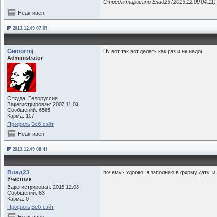
22
document.getElementB
Отредактировано Влад23 (2013.12.09 04:11)
23
document.getElementBy
Неактивен
24
document.getElementBy
2013.12.09 07:05
25
setTimeout('fulltime(
26
}
Gemorroj
Ну вот так вот делать как раз и не надо)
27
Administrator
28
else{
29
document.getElementBy
30
}
Откуда: Белоруссия
31
}
Зарегистрирован: 2007.11.03
Сообщений: 6585
32
</script>
Карма: 107
33
Профиль
Веб-сайт
Неактивен
34
 <div class="4566">
35
2013.12.09 08:43
36
37
Влад23
почему? Удобно, я заполняю в форму дату, и
Участник
38
  <div id="timer">
Зарегистрирован: 2013.12.08
39
 <div class="example3
Сообщений: 63
Карма: 0
40
 <img src="/356/567/4
Профиль
Веб-сайт
41
   <div class="exampl
Неактивен