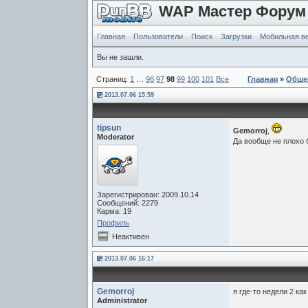
WAP Мастер Форум
Главная
Пользователи
Поиск
Загрузки
Мобильная в
Вы не зашли.
Страниц:
1
…
96
97
98
99
100
101
Все
Главная
»
Обще
2013.07.06 15:59
tipsun
Gemorroj
,
Moderator
Да вообще не плохо 
Зарегистрирован: 2009.10.14
Сообщений: 2279
Карма: 19
Профиль
Неактивен
2013.07.06 16:17
Gemorroj
я где-то недели 2 ка
Administrator