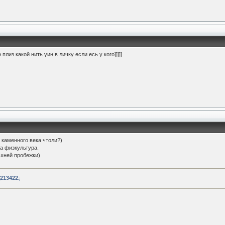
плиз какой нить уин в личку если есь у кого]]]]]
 каменного века чтоли?)
 а физкультура.
яшней пробежки)
213422.jpg