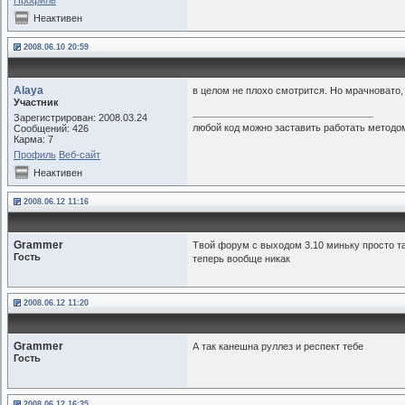
Профиль
Неактивен
2008.06.10 20:59
Alaya
в целом не плохо смотрится. Но мрачновато,
Участник
Зарегистрирован: 2008.03.24
любой код можно заставить работать методом
Сообщений: 426
Карма: 7
Профиль
Веб-сайт
Неактивен
2008.06.12 11:16
Grammer
Твой форум с выходом 3.10 миньку просто та
Гость
теперь вообще никак
2008.06.12 11:20
Grammer
А так канешна руллез и респект тебе
Гость
2008.06.12 16:35