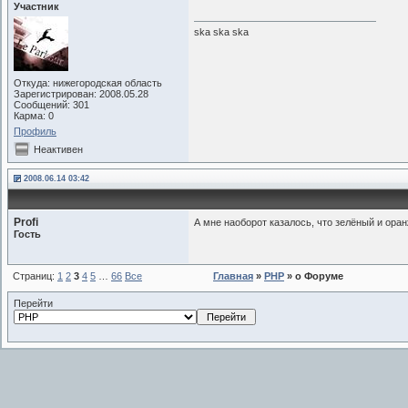
Участник
ska ska ska
Откуда: нижегородская область
Зарегистрирован: 2008.05.28
Сообщений: 301
Карма: 0
Профиль
Неактивен
2008.06.14 03:42
Profi
А мне наоборот казалось, что зелёный и оранж
Гость
Страниц:
1
2
3
4
5
…
66
Все
Главная
»
PHP
» о Форуме
Перейти