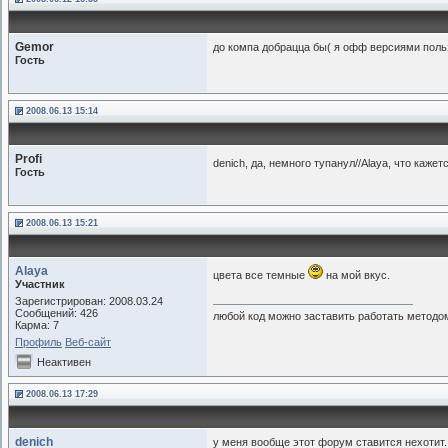
Gemor
до компа добрацца бы( я офф версиями польз
Гость
2008.06.13 15:14
Profi
denich, да, немного тупанул//Alaya, что ка
Гость
2008.06.13 15:21
Alaya
цвета все темные
на мой вкус.
Участник
Зарегистрирован: 2008.03.24
Сообщений: 426
любой код можно заставить работать методом
Карма: 7
Профиль
Веб-сайт
Неактивен
2008.06.13 17:29
denich
у меня вообще этот форум ставится нехотит.