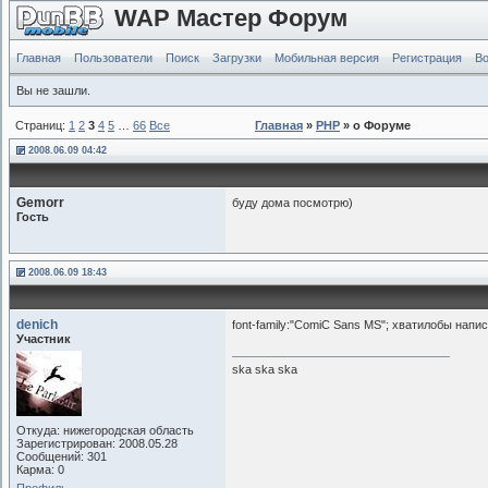
WAP Мастер Форум
Главная
Пользователи
Поиск
Загрузки
Мобильная версия
Регистрация
Во
Вы не зашли.
Страниц:
1
2
3
4
5
…
66
Все
Главная
»
PHP
» о Форуме
2008.06.09 04:42
Gemorr
буду дома посмотрю)
Гость
2008.06.09 18:43
denich
font-family:"ComiC Sans MS"; хватилобы напис
Участник
ska ska ska
Откуда: нижегородская область
Зарегистрирован: 2008.05.28
Сообщений: 301
Карма: 0