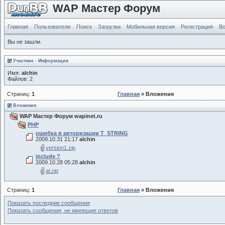
WAP Мастер Форум
Главная
Пользователи
Поиск
Загрузки
Мобильная версия
Регистрация
Во
Вы не зашли.
Участник - Информация
Имя:
alchin
Файлов: 2
Страниц:
1
Главная
» Вложения
Вложения
WAP Мастер Форум wapinet.ru
PHP
ошибка в авторизации T_STRING
2009.10.31 21:17
alchin
version1.zip
include ?
2009.10.28 05:28
alchin
al.zip
Страниц:
1
Главная
» Вложения
Показать последние сообщения
Показать сообщения, не имеющие ответов