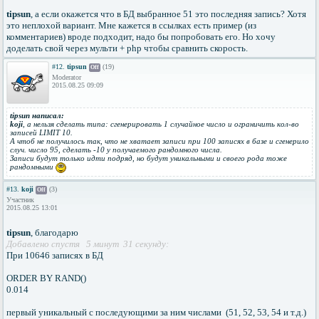
tipsun
, а если окажется что в БД выбранное 51 это последняя запись? Хотя
это неплохой вариант. Мне кажется в ссылках есть пример (из
комментариев) вроде подходит, надо бы попробовать его. Но хочу
доделать свой через мульти + php чтобы сравнить скорость.
#12.
tipsun
(19)
Off
Moderator
2015.08.25 09:09
tipsun написал:
koji
, а нельзя сделать типа: сгенерировать 1 случайное число и ограничить кол-во
записей LIMIT 10.
А чтоб не получилось так, что не хватает записи при 100 записях в базе и сгенерило
случ. число 95, сделать -10 у получаемого рандомного числа.
Записи будут только идти подряд, но будут уникальными и своего рода тоже
рандомными
#13.
koji
(3)
Off
Участник
2015.08.25 13:01
tipsun
, благодарю
Добавлено спустя 5 минут 31 секунду:
При 10646 записях в БД
ORDER BY RAND()
0.014
первый уникальный с последующими за ним числами (51, 52, 53, 54 и т.д.)