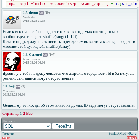
span style="color: #0000BB"><?php$rand_zapisej 
= 
10
;
$id_min
#17.
tipsun
(19)
Off
Moderator
2015.08.25 21:09
Если кол-во записей совпадает с кол-во выводимых постов, то можно
вообще сделать через: shuffle(range(1, 10));
Кстати подряд идущие записи ты прежде чем вывести можешь раскидать в
массиве этой функцией: shuffle($array);
#18.
Gemorroj
(107)
Off
Administrator
2015.08.26 06:06
tipsun
ну у тебя подразумевается что дырок в очередности id в бд нету. а в
реальности, записи могут отсутствовать.
#19.
koji
(3)
Off
Участник
2015.08.26 08:08
Gemorroj
, точно, да, об этом никто не думал. ID ведь могут отсутствовать.
Страниц:
1
2
Все
Перейти
PunBB Mod v0.6.2
Главная
0.016 s
WEB