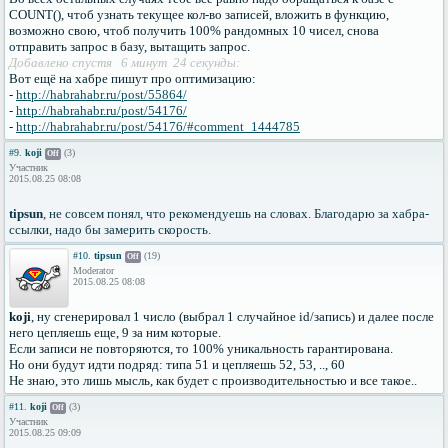
COUNT(), чтоб узнать текущее кол-во записей, вложить в функцию,
возможно свою, чтоб получить 100% рандомных 10 чисел, снова
отправить запрос в базу, вытащить запрос.
Добавлено спустя 6 минут 24 секунды:
Вот ещё на хабре пишут про оптимизацию:
-
http://habrahabr.ru/post/55864/
-
http://habrahabr.ru/post/54176/
-
http://habrahabr.ru/post/54176/#comment_1444785
#9.
koji
(3)
Off
Участник
2015.08.25 08:08
tipsun
, не совсем понял, что рекомендуешь на словах. Благодарю за хабра-
ссылки, надо бы замерить скорость.
#10.
tipsun
(19)
Off
Moderator
2015.08.25 08:08
koji
, ну сгенерировал 1 число (выбрал 1 случайное id/запись) и далее после
него цепляешь еще, 9 за ним которые.
Если записи не повторяются, то 100% уникальность гарантирована.
Но они будут идти подряд: типа 51 и цепляешь 52, 53, .., 60
Не знаю, это лишь мысль, как будет с производительностью и все такое..
#11.
koji
(3)
Off
Участник
2015.08.25 09:09