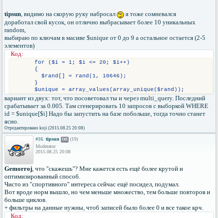
tipsun
, видимо на скорую руку набросал
я тоже сомневался
доработал свой кусок, он отлично выбрасывает более 10 уникальных
random,
выбираю по ключам в масиве $unique от 0 до 9 а остальное остается (2-5
элементов)
Код:
      for ($i = 1; $i <= 20; $i++)
      {
        $rand[] = rand(1, 10646);
      }
      $unique = array_values(array_unique($rand));
вариант из двух: тот, что посоветовал ты и через multi_query. Последний
срабатывает за 0.005. Там сгенерировать 10 запросов с выборкой WHERE
id = $unique[$i] Надо бы запустить на базе побольше, тогда точно станет
ясно.
Отредактировано koji (2015.08.25 20:08)
#16.
tipsun
(19)
Off
Moderator
2015.08.25 20:08
Gemorroj
, что "скажешь"? Мне кажется есть ещё более крутой и
оптимизированный способ.
Чисто из "спортивного" интереса сейчас ещё посидел, подумал.
Вот вроде норм вышло, но чем меньше множество, тем больше повторов и
больше циклов.
+ фильтры на данные нужны, чтоб записей было более 0 и все такое крч.
Код: