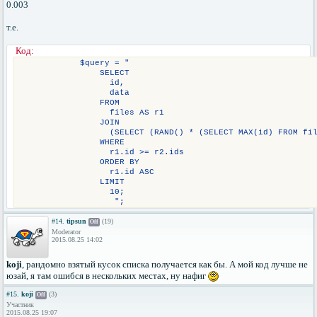
0.003
т.е.
Код:
            $query = "
                SELECT
                  id,
                  data
                FROM
                  files AS r1
                JOIN
                  (SELECT (RAND() * (SELECT MAX(id) FROM fi
                WHERE
                  r1.id >= r2.ids
                ORDER BY
                  r1.id ASC
                LIMIT
                  10;
                   ";
#14.
tipsun
(19)
Off
Moderator
2015.08.25 14:02
koji
, рандомно взятый кусок списка получается как бы. А мой код лучше не
юзай, я там ошибся в нескольких местах, ну нафиг
#15.
koji
(3)
Off
Участник
2015.08.25 19:07