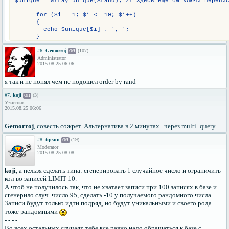
$unique = array_unique($rand); // здесь еще бы ключи перепи
      for ($i = 1; $i <= 10; $i++)
      {
        echo $unique[$i] . ', ';
      }
#6.
Gemorroj
(107)
Off
Administrator
2015.08.25 06:06
я так и не понял чем не подошел order by rand
#7.
koji
(3)
Off
Участник
2015.08.25 06:06
Gemorroj
, совесть сожрет. Альтернатива в 2 минутах.. через multi_query
#8.
tipsun
(19)
Off
Moderator
2015.08.25 08:08
koji
, а нельзя сделать типа: сгенерировать 1 случайное число и ограничить
кол-во записей LIMIT 10.
А чтоб не получилось так, что не хватает записи при 100 записях в базе и
сгенерило случ. число 95, сделать -10 у получаемого рандомного числа.
Записи будут только идти подряд, но будут уникальными и своего рода
тоже рандомными
- - - -
Во всех остальных случаях тебе все равно надо обращаться к базе с