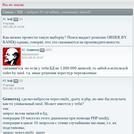
Вы не зашли.
Главная
»
SQL
» выбрать 10 случайных, уникальных записей
#1.
koji
(3)
Off
Участник
2015.08.24 16:04
Как можно провести такую выборку? Поиск выдает решение ORDER BY
RAND() однако, говорят, что это сказывается на производительности.
#2.
Gemorroj
(107)
Off
Administrator
2015.08.24 19:07
сказывается. но если у тебя БД не 1.000.000 записей, то забей и используй
order by rand. т.к. иные решения чересчур черезжопные.
#3.
koji
(3)
Off
Участник
2015.08.24 20:08
Gemorroj
, сделал набросок через multi_query и php, но мне бы получать
как-то уникальный rand. Может имеется у тебя?
так:
запрос кол-ва записей в бд;
генерация 10 чисел из этого диапазона при помощи PHP rand();
генерация в цикле 10 запросов с этими случайными числами, т.е. их
подстановка;
запрос через multi_query