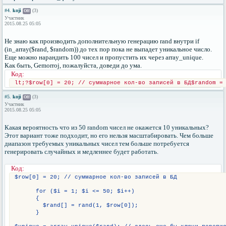
#4.
koji
(3)
Off
Участник
2015.08.25 05:05
Не знаю как производить дополнительную генерацию rand внутри if
(in_array($rand, $random)) до тех пор пока не выпадет уникальное число.
Еще можно нарандить 100 чисел и пропустить их через array_unique.
Как быть, Gemorroj, пожалуйста, доведи до ума.
Код:
lt;?$row[0] = 20; // суммарное кол-во записей в БД$random =
#5.
koji
(3)
Off
Участник
2015.08.25 05:05
Какая вероятность что из 50 random чисел не окажется 10 уникальных?
Этот вариант тоже подходит, но его нельзя масштабировать. Чем больше
диапазон требуемых уникальных чисел тем больше потребуется
генерировать случайных и медленнее будет работать.
Код:
$row[0] = 20; // суммарное кол-во записей в БД
      for ($i = 1; $i <= 50; $i++)
      {
        $rand[] = rand(1, $row[0]);
      }