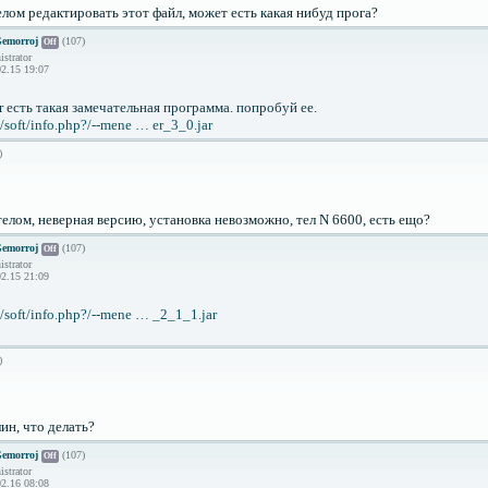
телом редактировать этот файл, может есть какая нибуд прога?
emorroj
(107)
Off
strator
2.15 19:07
r есть такая замечательная программа. попробуй ее.
u/soft/info.php?/--mene … er_3_0.jar
)
елом, неверная версию, установка невозможно, тел N 6600, есть ещо?
emorroj
(107)
Off
strator
2.15 21:09
u/soft/info.php?/--mene … _2_1_1.jar
)
лин, что делать?
emorroj
(107)
Off
strator
2.16 08:08