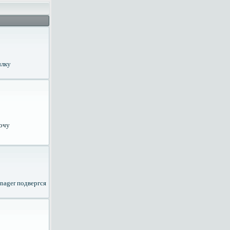
ылку
хочу
anager подвергся