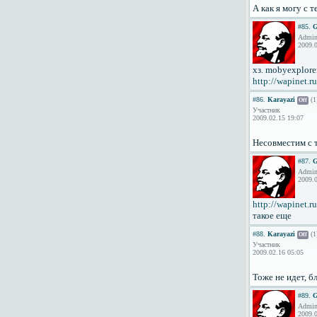
А как я могу с 
#85.
G
Admini
2009.0
хз. mobyexplore
http://wapinet.r
#86.
Karayazi
(1
Off
Участник
2009.02.15 19:07
Несовместим с т
#87.
G
Admini
2009.0
http://wapinet.r
такое еще
#88.
Karayazi
(1
Off
Участник
2009.02.16 05:05
Тоже не идет, б
#89.
G
Admini
2009.0