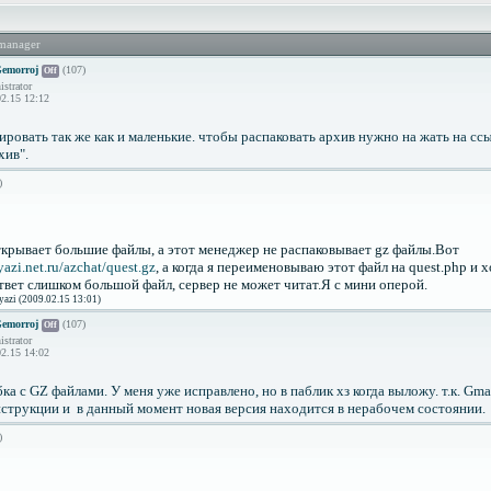
manager
emorroj
(107)
Off
strator
2.15 12:12
ровать так же как и маленькие. чтобы распаковать архив нужно на жать на сс
хив".
)
открывает большие файлы, а этот менеджер не распаковывает gz файлы.Вот
yazi.net.ru/azchat/quest.gz
, а когда я переименовываю этот файл на quest.php и 
твет слишком большой файл, сервер не может читат.Я с мини оперой.
azi (2009.02.15 13:01)
emorroj
(107)
Off
strator
2.15 14:02
ка с GZ файлами. У меня уже исправлено, но в паблик хз когда выложу. т.к. Gm
нструкции и в данный момент новая версия находится в нерабочем состоянии.
)