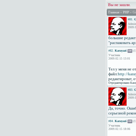
Вы не зашли.
Главная
»
PHP
» G
#81.
G
Admini
2009.0
большие редакти
"распаковать ар
#82.
Karayazi
(1
Off
Участник
2009.02.15 13:01
Тел у меня не 
файл:
http://kara
редактироват, о
Отредактировано Karay
#83.
G
Admini
2009.0
Да, точно. Ошиб
серьезной реко
#84.
Karayazi
(1
Off
Участник
2009.02.15 18:06