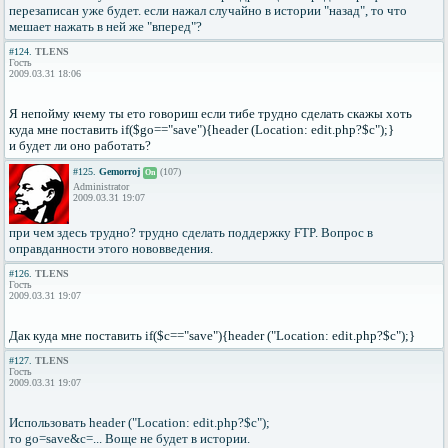
перезаписан уже будет. если нажал случайно в истории "назад", то что
мешает нажать в ней же "вперед"?
#124.
TLENS
Гость
2009.03.31 18:06
Я непойму кчему ты ето говориш если тибе трудно сделать скажы хоть
куда мне поставить if($go=="save"){header (Location: edit.php?$c");}
и будет ли оно работать?
#125.
Gemorroj
(107)
On
Administrator
2009.03.31 19:07
при чем здесь трудно? трудно сделать поддержку FTP. Вопрос в
оправданности этого нововведения.
#126.
TLENS
Гость
2009.03.31 19:07
Дак куда мне поставить if($c=="save"){header ("Location: edit.php?$c");}
#127.
TLENS
Гость
2009.03.31 19:07
Использовать header ("Location: edit.php?$c");
то go=save&c=... Воще не будет в истории.