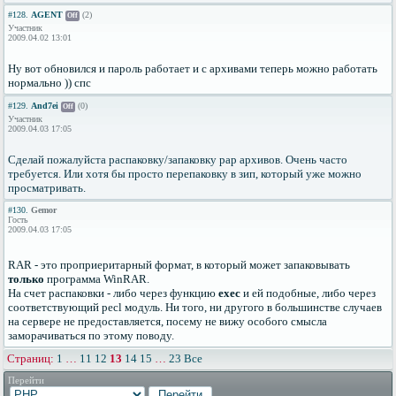
#128.
AGENT
(2)
Off
Участник
2009.04.02 13:01
Ну вот обновился и пароль работает и с архивами теперь можно работать
нормально )) спс
#129.
And7ei
(0)
Off
Участник
2009.04.03 17:05
Сделай пожалуйста распаковку/запаковку рар архивов. Очень часто
требуется. Или хотя бы просто перепаковку в зип, который уже можно
просматривать.
#130.
Gemor
Гость
2009.04.03 17:05
RAR - это проприеритарный формат, в который может запаковывать
только
программа WinRAR.
На счет распаковки - либо через функцию
exec
и ей подобные, либо через
соответствующий pecl модуль. Ни того, ни другого в большинстве случаев
на сервере не предоставляется, посему не вижу особого смысла
заморачиваться по этому поводу.
Страниц:
1
…
11
12
13
14
15
…
23
Все
Перейти