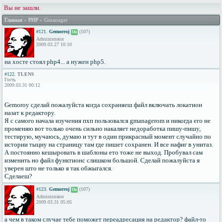
Вы не зашли.
Главная
»
PHP
» Gmanager
#121.
Gemorroj
(107)
On
Administrator
2009.03.27 10:10
на хосте стоял php4... а нужен php5.
#122.
TLENS
Гость
2009.03.31 00:12
Gemoroy сделай пожалуйста когда сохраняеш файл включать локатион
назат к редактору.
Я с самого начала изучения пхп пользовался gmanagerom и никогда его не
променяю вот только очень сильно накаляет недоработка пишу-пишу,
тестирую, мучаюсь, думаю и тут в один прикрасный момент случайно по
истории тыцну на страницу там где пишет сохранен. И все нафиг в унитаз.
А постоянно кешыровать в шаблоны ето тоже не выход. Пробувал сам
изменить но файл функтионс слишком большой. Сделай пожалуйста я
уверен што не только я так обжыгался.
Сделаеш?
#123.
Gemorroj
(107)
On
Administrator
2009.03.31 05:05
а чем в таком случае тебе поможет переадресация на редактор? файл-то