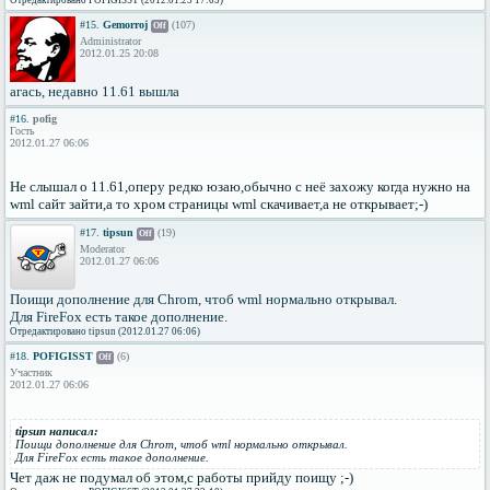
Отредактировано POFIGISST (2012.01.25 17:05)
#15.
Gemorroj
(107)
Off
Administrator
2012.01.25 20:08
агась, недавно 11.61 вышла
#16.
pofig
Гость
2012.01.27 06:06
Не слышал о 11.61,оперу редко юзаю,обычно с неё захожу когда нужно на
wml сайт зайти,а то хром страницы wml скачивает,а не открывает;-)
#17.
tipsun
(19)
Off
Moderator
2012.01.27 06:06
Поищи дополнение для Chrom, чтоб wml нормально открывал.
Для FireFox есть такое дополнение.
Отредактировано tipsun (2012.01.27 06:06)
#18.
POFIGISST
(6)
Off
Участник
2012.01.27 06:06
tipsun написал:
Поищи дополнение для Chrom, чтоб wml нормально открывал.
Для FireFox есть такое дополнение.
Чет даж не подумал об этом,с работы прийду поищу ;-)