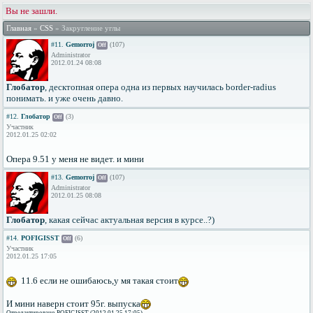
Вы не зашли.
Главная
»
CSS
» Закругление углы
#11.
Gemorroj
(107)
Off
Administrator
2012.01.24 08:08
Глобатор
, десктопная опера одна из первых научилась border-radius
понимать. и уже очень давно.
#12.
Глобатор
(3)
Off
Участник
2012.01.25 02:02
Опера 9.51 у меня не видет. и мини
#13.
Gemorroj
(107)
Off
Administrator
2012.01.25 08:08
Глобатор
, какая сейчас актуальная версия в курсе..?)
#14.
POFIGISST
(6)
Off
Участник
2012.01.25 17:05
11.6 если не ошибаюсь,у мя такая стоит
И мини наверн стоит 95г. выпуска