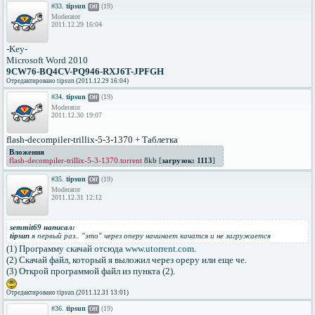
#33.
tipsun
(19)
Off
Moderator
2011.12.29 16:04
-Key-
Microsoft Word 2010
9CW76-BQ4CV-PQ946-RXJ6T-JPFGH
Отредактировано tipsun (2011.12.29 16:04)
#34.
tipsun
(19)
Off
Moderator
2011.12.30 19:07
flash-decompiler-trillix-5-3-1370 + Таблетка
Вложения
flash-decompiler-trillix-5-3-1370.torrent
8kb [
загрузок: 1113
]
#35.
tipsun
(19)
Off
Moderator
2011.12.31 12:12
semmit69 написал:
tipsun
я первый раз.. "это" через оперу начинает качатся и не загружается
(1) Программу скачай отсюда
www.utorrent.com
.
(2) Скачай файл, который я выложил через ореру или еще че.
(3) Открой программой файл из пункта (2).
Отредактировано tipsun (2011.12.31 13:01)
#36.
tipsun
(19)
Off