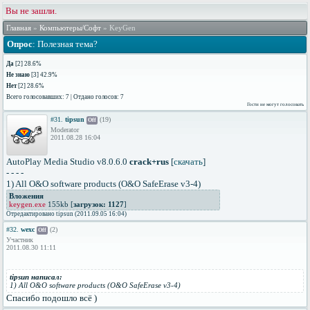
Вы не зашли.
Главная
»
Компьютеры/Софт
» KeyGen
Опрос
: Полезная тема?
Да
[2] 28.6%
Не знаю
[3] 42.9%
Нет
[2] 28.6%
Всего голосовавших: 7 | Отдано голосов: 7
Гости не могут голосовать
#31.
tipsun
(19)
Off
Moderator
2011.08.28 16:04
AutoPlay Media Studio v8.0.6.0
crack+rus
[
скачать
]
- - - -
1) All O&O software products (O&O SafeErase v3-4)
Вложения
keygen.exe
155kb [
загрузок: 1127
]
Отредактировано tipsun (2011.09.05 16:04)
#32.
wexc
(2)
Off
Участник
2011.08.30 11:11
tipsun написал:
1) All O&O software products (O&O SafeErase v3-4)
Спасибо подошло всё )