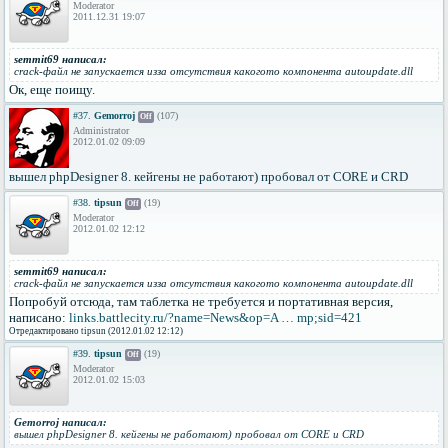
Moderator
2011.12.31 19:07
semmit69 написал:
crack-файл не запускается изза отсутствия какогото компонента autoupdate.dll
Ок, еще поищу.
#37.
Gemorroj
(107)
Off
Administrator
2012.01.02 09:09
вышел phpDesigner 8. кейгены не работают) пробовал от CORE и CRD
#38.
tipsun
(19)
Off
Moderator
2012.01.02 12:12
semmit69 написал:
crack-файл не запускается изза отсутствия какогото компонента autoupdate.dll
Попробуй отсюда, там таблетка не требуется и портативная версия,
написано:
links.battlecity.ru/?name=News&op=A … mp;sid=421
Отредактировано tipsun (2012.01.02 12:12)
#39.
tipsun
(19)
Off
Moderator
2012.01.02 15:03
Gemorroj написал:
вышел phpDesigner 8. кейгены не работают) пробовал от CORE и CRD