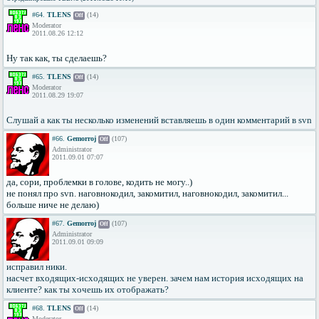
#64.
TLENS
(14)
Off
Moderator
2011.08.26 12:12
Ну так как, ты сделаешь?
#65.
TLENS
(14)
Off
Moderator
2011.08.29 19:07
Слушай а как ты несколько изменений вставляешь в один комментарий в svn
#66.
Gemorroj
(107)
Off
Administrator
2011.09.01 07:07
да, сори, проблемки в голове, кодить не могу..)
не понял про svn. наговнокодил, закомитил, наговнокодил, закомитил...
больше ниче не делаю)
#67.
Gemorroj
(107)
Off
Administrator
2011.09.01 09:09
исправил ники.
насчет входящих-исходящих не уверен. зачем нам история исходящих на
клиенте? как ты хочешь их отображать?
#68.
TLENS
(14)
Off
Moderator