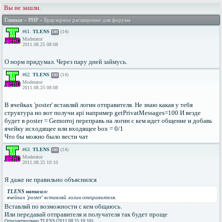
Вы не зашли.
Главная
»
PHP
» Браузерное расширение для форума
#61.
TLENS
(14)
Off
Moderator
2011.08.25 08:08
О норм придумал. Через пару дней займусь.
#62.
TLENS
(14)
Off
Moderator
2011.08.25 08:08
В ячейках 'poster' вставляй логин отправителя. Не знаю какая у тебя
структура но вот получи api например getPrivatMessages=100 И везде
будет в poster = Gemorroj переправь на логин с кем идет общение и добавь
ячейку исходящее или входящее box = 0/1
Что бы можно было вести чат
#63.
TLENS
(14)
Off
Moderator
2011.08.25 10:10
Я даже не правильно объяснился
TLENS написал:
ячейках 'poster' вставляй логин отправителя.
Вставляй по возможности с кем общаюсь.
Или передавай отправителя и получателя так будет проще
Отредактировано TLENS (2011.08.25 10:10)