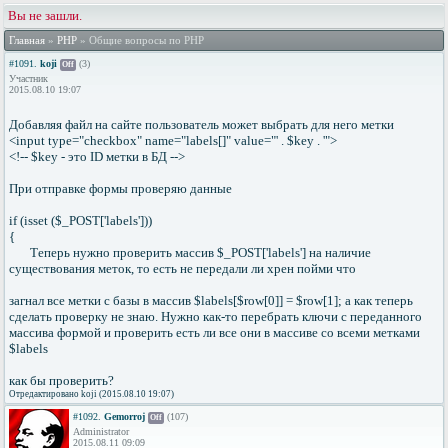
Вы не зашли.
Главная
»
PHP
» Общие вопросы по PHP
#1091.
koji
(3)
Off
Участник
2015.08.10 19:07
Добавляя файл на сайте пользователь может выбрать для него метки
<input type="checkbox" name="labels[]" value="' . $key . '">
<!-- $key - это ID метки в БД -->
При отправке формы проверяю данные
if (isset ($_POST['labels']))
{
Теперь нужно проверить массив $_POST['labels'] на наличие
существования меток, то есть не передали ли хрен пойми что
загнал все метки с базы в массив $labels[$row[0]] = $row[1]; а как теперь
сделать проверку не знаю. Нужно как-то перебрать ключи с переданного
массива формой и проверить есть ли все они в массиве со всеми метками
$labels
как бы проверить?
Отредактировано koji (2015.08.10 19:07)
#1092.
Gemorroj
(107)
Off
Administrator
2015.08.11 09:09