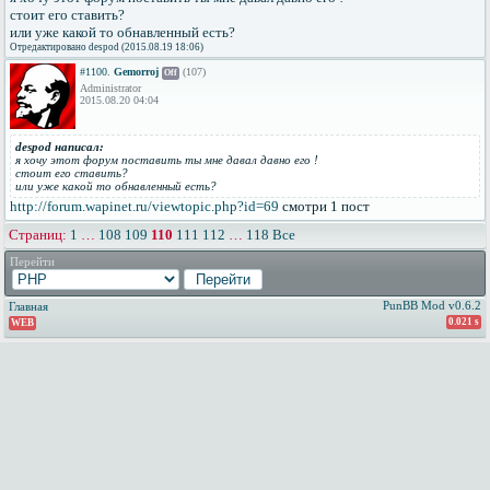
стоит его ставить?
или уже какой то обнавленный есть?
Отредактировано despod (2015.08.19 18:06)
#1100.
Gemorroj
(107)
Off
Administrator
2015.08.20 04:04
despod написал:
я хочу этот форум поставить ты мне давал давно его !
стоит его ставить?
или уже какой то обнавленный есть?
http://forum.wapinet.ru/viewtopic.php?id=69
смотри 1 пост
Страниц:
1
…
108
109
110
111
112
…
118
Все
Перейти
PunBB Mod v0.6.2
Главная
0.021 s
WEB