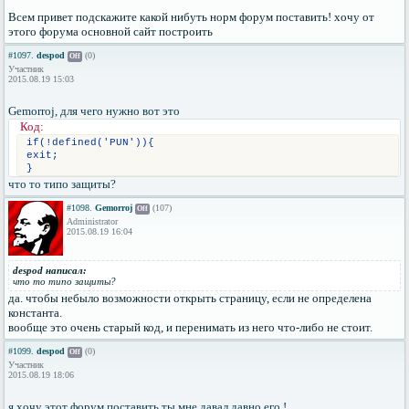
Всем привет подскажите какой нибуть норм форум поставить! хочу от
этого форума основной сайт построить
#1097.
despod
(0)
Off
Участник
2015.08.19 15:03
Gemorroj, для чего нужно вот это
Код:
if(!defined('PUN')){
exit;
}
что то типо защиты?
#1098.
Gemorroj
(107)
Off
Administrator
2015.08.19 16:04
despod написал:
что то типо защиты?
да. чтобы небыло возможности открыть страницу, если не определена
константа.
вообще это очень старый код, и перенимать из него что-либо не стоит.
#1099.
despod
(0)
Off
Участник
2015.08.19 18:06
я хочу этот форум поставить ты мне давал давно его !