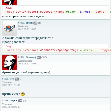
Код:
span style="color: #0000BB"><?php
foreach (
$_POST
[
'labels'
] 
если я правильно понял задачу
#1093.
tipsun
(19)
Off
Moderator
2015.08.11 14:02
А можно свой вариант предложить?
Вроде работает.
Код:
span style="color: #0000BB"><?php$getTags 
= array(    
'груш
#1094.
Gemorroj
(107)
Off
Administrator
2015.08.11 15:03
tipsun
, ну да, твой вариант лучше)
#1095.
koji
(3)
Off
Участник
2015.08.11 21:09
tipsun
, супер
#1096.
despod
(0)
Off
Участник
2015.08.18 06:06