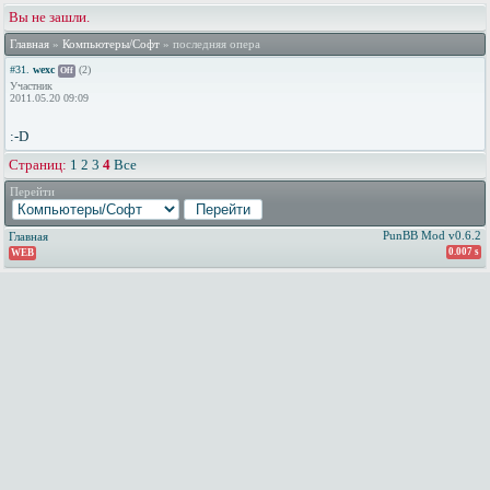
Вы не зашли.
Главная
»
Компьютеры/Софт
» последняя опера
#31.
wexc
(2)
Off
Участник
2011.05.20 09:09
:-D
Страниц:
1
2
3
4
Все
Перейти
PunBB Mod v0.6.2
Главная
0.007 s
WEB