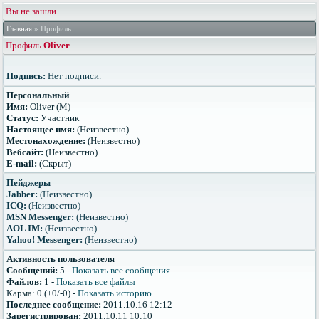
Вы не зашли.
Главная
» Профиль
Профиль
Oliver
Подпись:
Нет подписи.
Персональный
Имя:
Oliver (М)
Статус:
Участник
Настоящее имя:
(Неизвестно)
Местонахождение:
(Неизвестно)
Вебсайт:
(Неизвестно)
E-mail:
(Скрыт)
Пейджеры
Jabber:
(Неизвестно)
ICQ:
(Неизвестно)
MSN Messenger:
(Неизвестно)
AOL IM:
(Неизвестно)
Yahoo! Messenger:
(Неизвестно)
Активность пользователя
Сообщений:
5 -
Показать все сообщения
Файлов:
1 -
Показать все файлы
Карма: 0 (+0/-0) -
Показать историю
Последнее сообщение:
2011.10.16 12:12
Зарегистрирован:
2011.10.11 10:10