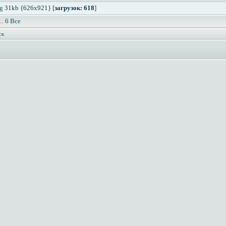
g
31kb {626x921} [
загрузок: 618
]
…
6
Все
ск