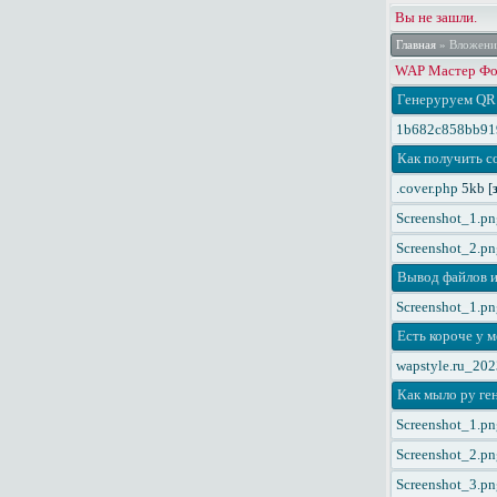
Вы не зашли.
Главная
» Вложени
WAP Мастер Фор
Генеруруем QR
1b682c858bb919
Как получить co
.cover.php
5kb [
Screenshot_1.pn
Screenshot_2.pn
Вывод файлов и
Screenshot_1.pn
Есть короче у 
wapstyle.ru_20
Как мыло ру ге
Screenshot_1.pn
Screenshot_2.pn
Screenshot_3.pn