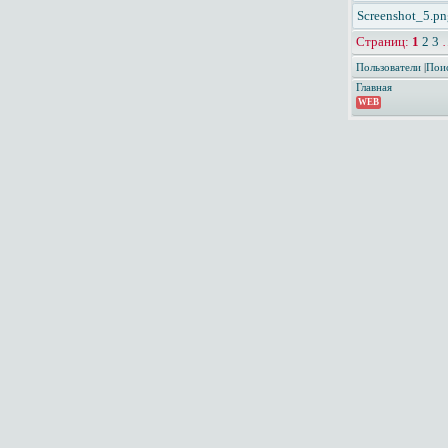
Screenshot_5.pn
Страниц:
1
2
3
Пользователи
|
Пои
Главная
WEB