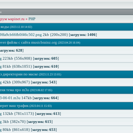
я
ум wapinet.ru »
PHP
 коды
(2023.12.10 14:02)
ffa9cb66fb0f46c502.png
2kb {200x200} [
загрузок: 1406
]
ver файлы с сайта musicbrainz.org
(2023.04.20 16:04)
загрузок: 628
]
g
223kb {556x908} [
загрузок: 605
]
g
81kb {638x1051} [
загрузок: 610
]
з директории по маске
(2023.11.23 13:01)
g
42kb {309x967} [
загрузок: 543
]
меня тема про m3u
(2023.06.02 17:05)
23-06-01.m3u
147kb [
загрузок: 664
]
нерит ваш трафик
(2023.04.11 15:03)
g
132kb {781x1173} [
загрузок: 613
]
g
3kb {382x70} [
загрузок: 615
]
g
80kb {861x618} [
загрузок: 653
]