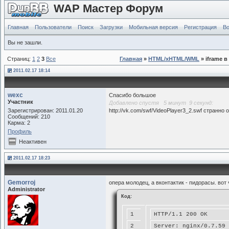
WAP Мастер Форум
Главная
Пользователи
Поиск
Загрузки
Мобильная версия
Регистрация
Во
Вы не зашли.
Страниц:
1
2
3
Все
Главная
»
HTML/xHTML/WML
» iframe в
2011.02.17 18:14
wexc
Спасибо большое
Участник
Добавлено спустя 5 минут 9 секунд:
Зарегистрирован: 2011.01.20
http://vk.com/swf/VideoPlayer3_2.swf странно
Сообщений: 210
Карма: 2
Профиль
Неактивен
2011.02.17 18:23
Gemorroj
опера молодец, а вконтактик - пидорасы. вот 
Administrator
Код:
1
HTTP/1.1 200 OK
2
Server: nginx/0.7.59