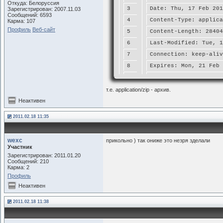
Откуда: Белоруссия
3
Date: Thu, 17 Feb 201
Зарегистрирован: 2007.11.03
Сообщений: 6593
4
Content-Type: applica
Карма: 107
Профиль
Веб-сайт
5
Content-Length: 28404
6
Last-Modified: Tue, 1
7
Connection: keep-aliv
8
Expires: Mon, 21 Feb 
9
Cache-Control: max-ag
10
Accept-Ranges: bytes
т.е. application/zip - архив.
Неактивен
2011.02.18 11:35
wexc
прикольно ) так ониже это незря зделали
Участник
Зарегистрирован: 2011.01.20
Сообщений: 210
Карма: 2
Профиль
Неактивен
2011.02.18 11:38