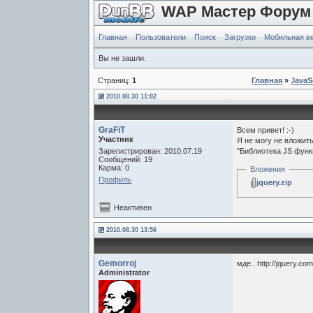
WAP Мастер Форум
Главная
Пользователи
Поиск
Загрузки
Мобильная в
Вы не зашли.
Страниц:
1
Главная
»
JavaS
2010.08.30 11:02
GraFiT
Всем привет! :-)
Участник
Я не могу не вложить
Зарегистрирован: 2010.07.19
"Библиотека JS функ
Сообщений: 19
Карма: 0
Вложения
Профиль
jquery.zip
Неактивен
2010.08.30 13:56
Gemorroj
мде.. http://jquery.co
Administrator