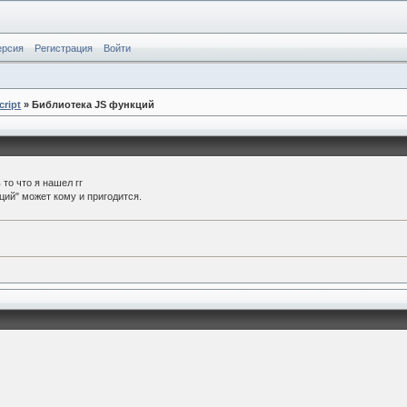
ерсия
Регистрация
Войти
cript
» Библиотека JS функций
 то что я нашел гг
ций" может кому и пригодится.
m