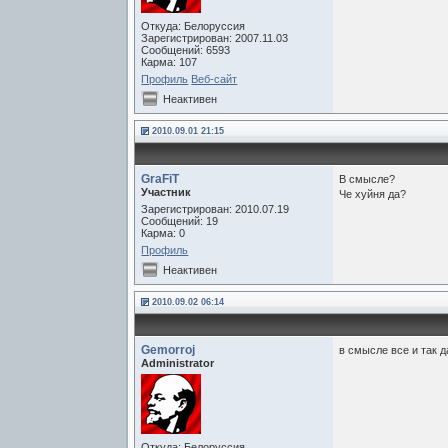
Откуда: Белоруссия
Зарегистрирован: 2007.11.03
Сообщений: 6593
Карма: 107
Профиль
Веб-сайт
Неактивен
2010.09.01 21:15
GraFiT
В смысле?
Участник
Че хуйня да?
Зарегистрирован: 2010.07.19
Сообщений: 19
Карма: 0
Профиль
Неактивен
2010.09.02 06:14
Gemorroj
в смысле все и так 
Administrator
Откуда: Белоруссия