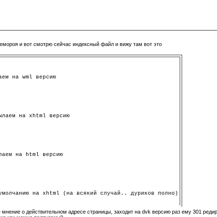
 гемороя и вот смотрю сейчас индексный файл и вижу там вот это
аем на wml версию
ылаем на xhtml версию
лаем на html версию
умолчанию на xhtml (на всякий случай.. дуриков полно)
е мнение о действительном адресе страницы, заходит на dvk версию раз ему 301 редир