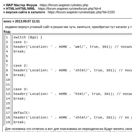
» WAP Мастер Форум
https://forum.wapinet.ru/index.php
» HTML/xHTML/WML
https://forum.wapinet.ru/viewforum.php?id=4
» версия сайта в каталоге
https://forum.wapinet.ru/viewtopic.php?id=2193
wexc » 2013.09.07 11:51
недавно вернул угнаный сайт и решил им чуть заняться, приобретал тут каталог у
Код:
1
switch ($go) {
2
case 1:
3
header('Location: ' . HOME . 'wml/', true, 301); // посыл
4
break;
5
6
7
case 2:
8
header('Location: ' . HOME . 'xhtml/', true, 301); // пос
9
break;
10
11
12
case 3:
13
header('Location: ' . HOME . 'html/', true, 301); // посы
14
break;
15
16
17
default:
18
header('Location: ' . HOME . 'xhtml/', true, 301); // по 
19
break;
Для человека это отлично а вот для поисковика он переодически будит менять сво